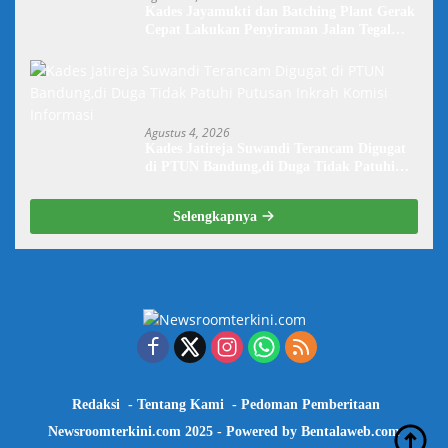
Kades Jayamukti dan Batching Plant Gerak
Cepat Lakukan Penyiraman Jalan Tegal
Danas Darurat Debu
Agustus 4, 2026
Kades Jatireja Suwandi Terancam Digugat
di PTUN Bandung,di Duga Tidak Patuhi
Putusan Inkrah Komisi Informasi
Selengkapnya
Redaksi
Tentang Kami
Pedoman Pemberitaan
Newsroomterkini.com 2025 - Powered by
Bentalaweb.com