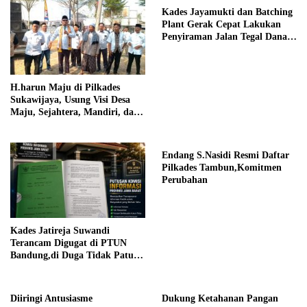
Kades Jayamukti dan Batching
Plant Gerak Cepat Lakukan
Penyiraman Jalan Tegal Danas
Darurat Debu
H.harun Maju di Pilkades
Sukawijaya, Usung Visi Desa
Maju, Sejahtera, Mandiri, dan
Religius Bangun Sukawijaya
Lebih Baik Lagi
Endang S.Nasidi Resmi Daftar
Pilkades Tambun,Komitmen
Perubahan
Kades Jatireja Suwandi
Terancam Digugat di PTUN
Bandung,di Duga Tidak Patuhi
Putusan Inkrah Komisi
Informasi
Diiringi Antusiasme
Dukung Ketahanan Pangan