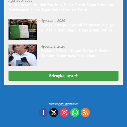
Agustus 5, 2026
Kades Jayamukti dan Batching Plant Gerak Cepat Lakukan
Penyiraman Jalan Tegal Danas Darurat Debu
Agustus 4, 2026
Kades Jatireja Suwandi Terancam Digugat
di PTUN Bandung,di Duga Tidak Patuhi
Putusan Inkrah Komisi Informasi
Agustus 2, 2026
Endang S.Nasidi Resmi Daftar Pilkades
Tambun,Komitmen Perubahan
Selengkapnya