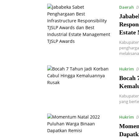
Daerah
D
Jababe
Respons
Estate
Kabupaten
pengharga
melaksan
Hukrim
D
Bocah 
Kemalu
Kabupaten 
yang berte
Hukrim
D
Moment
Dapatk