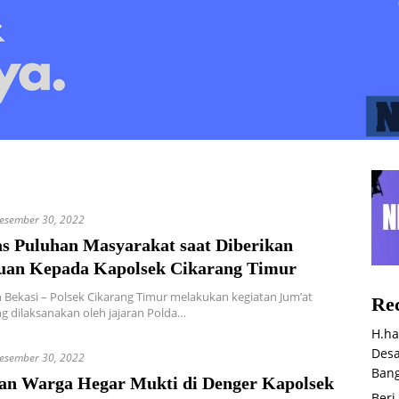
esember 30, 2022
as Puluhan Masyarakat saat Diberikan
an Kepada Kapolsek Cikarang Timur
Bekasi – Polsek Cikarang Timur melakukan kegiatan Jum’at
Rec
g dilaksanakan oleh jajaran Polda…
H.ha
Desa
esember 30, 2022
Bang
an Warga Hegar Mukti di Denger Kapolsek
Beri