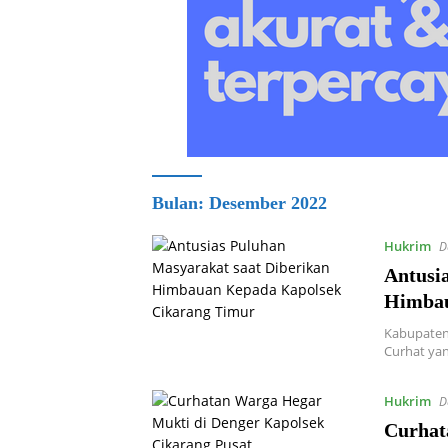
Bulan:
Desember 2022
Hukrim
D
Antusi
Himbau
Kabupaten 
Curhat yan
Hukrim
D
Curhat