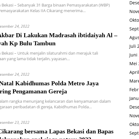
Des
 Bekasi – Sebanyak 31 Barga binaan Pemasyarakatan (WBP)
emasyarakatan Kelas IIA Cikarang menerima…
Nov
Okto
esember 24, 2022
Sep
Akbar Di Lakukan Madrasah ibtidaiyah Al –
Agus
yah Kp Bulu Tambun
Juli
Bekasi – Untuk menjalin silaturahmi dan merajuk tali
Juni
an yang lama tidak terjalin, yayasan…
Mei 
Apri
esember 24, 2022
Mare
 Natal Kabidhumas Polda Metro Jaya
Febr
ring Pengamanan Gereja
Janu
 dalam rangka menunjang kelancaran dan kenyamanan dalam
Des
garaan peribadatan di gereja, Kabidhumas Polda…
Nov
esember 23, 2022
Okto
Cikarang bersama Lapas Bekasi dan Bapas
Sep