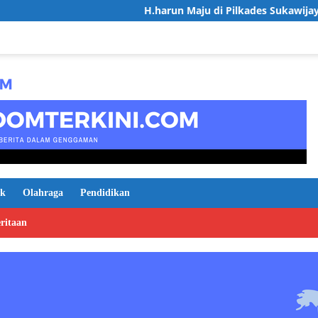
H.harun Maju di Pilkades Sukawijaya, Usung Vis
ik
Olahraga
Pendidikan
ritaan