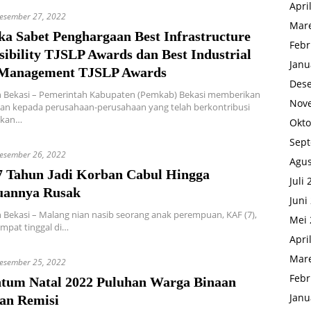
Apri
esember 27, 2022
Mare
ka Sabet Penghargaan Best Infrastructure
Febr
ibility TJSLP Awards dan Best Industrial
Janu
 Management TJSLP Awards
Des
 Bekasi – Pemerintah Kabupaten (Pemkab) Bekasi memberikan
Nov
an kepada perusahaan-perusahaan yang telah berkontribusi
akan…
Okto
Sep
esember 26, 2022
Agus
7 Tahun Jadi Korban Cabul Hingga
Juli
annya Rusak
Juni
Bekasi – Malang nian nasib seorang anak perempuan, KAF (7),
Mei 
mpat tinggal di…
Apri
Mare
esember 25, 2022
Febr
um Natal 2022 Puluhan Warga Binaan
Janu
an Remisi