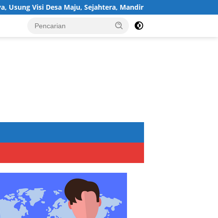
i Desa Maju, Sejahtera, Mandiri, dan Religius Bangun Sukawijaya