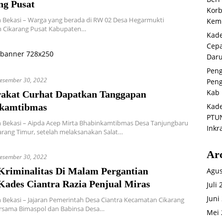
ng Pusat
Korb
 Bekasi – Warga yang berada di RW 02 Desa Hegarmukti
Kemb
 Cikarang Pusat Kabupaten…
Kade
Cepa
Daru
Peng
esember 30, 2022
Peng
Kab 
akat Curhat Dapatkan Tanggapan
Kade
kamtibmas
PTUN
 Bekasi – Aipda Acep Mirta Bhabinkamtibmas Desa Tanjungbaru
Inkr
arang Timur, setelah melaksanakan Salat…
Ar
esember 30, 2022
Kriminalitas Di Malam Pergantian
Agus
Kades Ciantra Razia Penjual Miras
Juli
Juni
Bekasi – Jajaran Pemerintah Desa Ciantra Kecamatan Cikarang
ersama Bimaspol dan Babinsa Desa…
Mei 