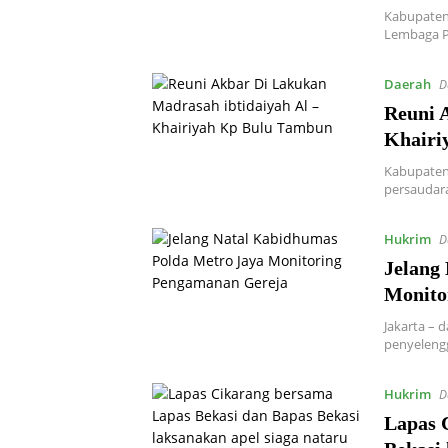
Kabupaten
Lembaga P
Daerah
D
Reuni 
Khairi
Kabupaten 
persaudara
Hukrim
D
Jelang
Monito
Jakarta –
penyeleng
Hukrim
D
Lapas 