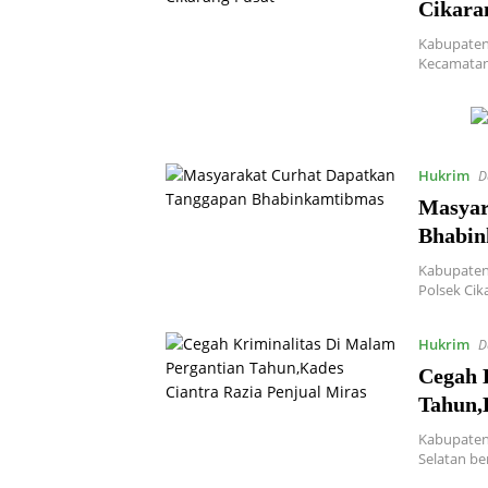
Cikara
Kabupaten
Kecamatan
Hukrim
D
Masyar
Bhabin
Kabupaten
Polsek Cik
Hukrim
D
Cegah 
Tahun,
Kabupaten 
Selatan b