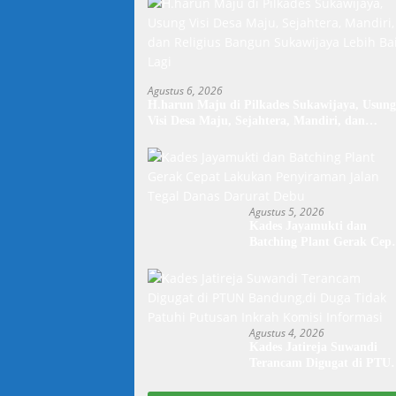
Agustus 6, 2026
H.harun Maju di Pilkades Sukawijaya, Usung
Visi Desa Maju, Sejahtera, Mandiri, dan
Religius Bangun Sukawijaya Lebih Baik Lagi
Agustus 5, 2026
Kades Jayamukti dan
Batching Plant Gerak Cep
Lakukan Penyiraman Jala
Tegal Danas Darurat Debu
Agustus 4, 2026
Kades Jatireja Suwandi
Terancam Digugat di PTU
Bandung,di Duga Tidak
Patuhi Putusan Inkrah