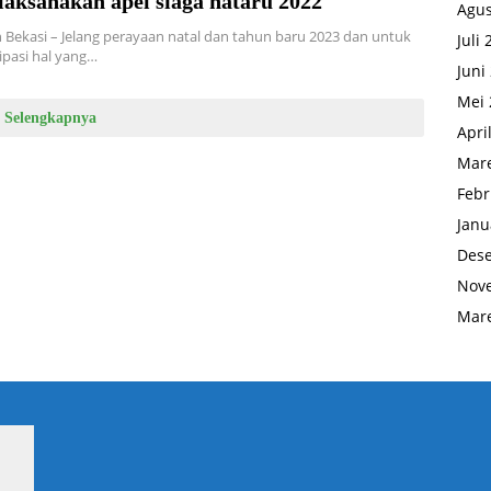
laksanakan apel siaga nataru 2022
Agus
Bekasi – Jelang perayaan natal dan tahun baru 2023 dan untuk
Juli
pasi hal yang…
Juni
Mei 
Selengkapnya
Apri
Mare
Febr
Janu
Des
Nov
Mare