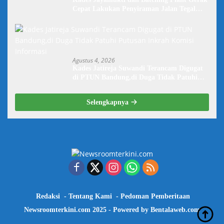
Cepat Lakukan Penyiraman Jalan Tegal
Danas Darurat Debu
Agustus 4, 2026
Kades Jatireja Suwandi Terancam Digugat
di PTUN Bandung,di Duga Tidak Patuhi
Putusan Inkrah Komisi Informasi
Selengkapnya
Redaksi
Tentang Kami
Pedoman Pemberitaan
Newsroomterkini.com 2025 - Powered by
Bentalaweb.com