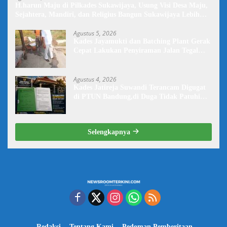
H.harun Maju di Pilkades Sukawijaya, Usung Visi Desa Maju,
Sejahtera, Mandiri, dan Religius Bangun Sukawijaya Lebih
Baik Lagi
Agustus 5, 2026
Kades Jayamukti dan Batching Plant Gerak
Cepat Lakukan Penyiraman Jalan Tegal
Danas Darurat Debu
Agustus 4, 2026
Kades Jatireja Suwandi Terancam Digugat
di PTUN Bandung,di Duga Tidak Patuhi
Putusan Inkrah Komisi Informasi
Selengkapnya
Redaksi
Tentang Kami
Pedoman Pemberitaan