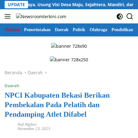
Langsung
 Sukawijaya, Usung Visi Desa Maju, Sejahtera, Mandiri, dan Reli
UPDATE
ke
konten
Hukrim
Pemerintahan
Daerah
Politik
Olahraga
Pendidikan
Beranda
Daerah
Daerah
NPCI Kabupaten Bekasi Berikan
Pembekalan Pada Pelatih dan
Pendamping Atlet Difabel
Rafi Algifari
November 23, 2023