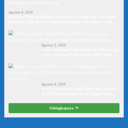
Agustus 6, 2026
H.harun Maju di Pilkades Sukawijaya, Usung Visi Desa Maju,
Sejahtera, Mandiri, dan Religius Bangun Sukawijaya Lebih
Baik Lagi
Agustus 5, 2026
Kades Jayamukti dan Batching Plant Gerak
Cepat Lakukan Penyiraman Jalan Tegal
Danas Darurat Debu
Agustus 4, 2026
Kades Jatireja Suwandi Terancam Digugat
di PTUN Bandung,di Duga Tidak Patuhi
Putusan Inkrah Komisi Informasi
Selengkapnya