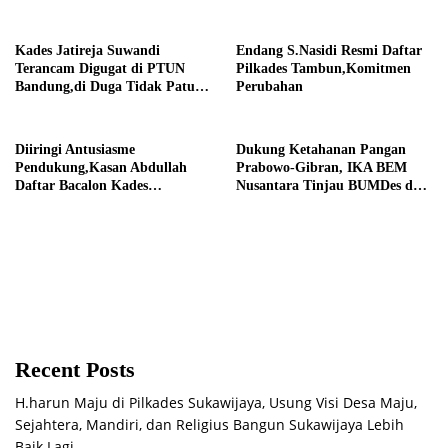
Religius Bangun Sukawijaya
Darurat Debu
Lebih Baik Lagi
Kades Jatireja Suwandi
Endang S.Nasidi Resmi Daftar
Terancam Digugat di PTUN
Pilkades Tambun,Komitmen
Bandung,di Duga Tidak Patuhi
Perubahan
Putusan Inkrah Komisi
Informasi
Diiringi Antusiasme
Dukung Ketahanan Pangan
Pendukung,Kasan Abdullah
Prabowo-Gibran, IKA BEM
Daftar Bacalon Kades
Nusantara Tinjau BUMDes dan
Setiamekar
Panen Raya di Sukabudi Bekasi
Recent Posts
H.harun Maju di Pilkades Sukawijaya, Usung Visi Desa Maju,
Sejahtera, Mandiri, dan Religius Bangun Sukawijaya Lebih
Baik Lagi