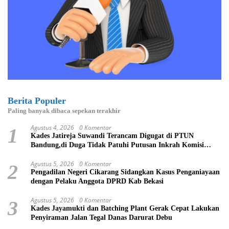
Berita Populer
Paling banyak dibaca sepekan terakhir
Agustus 4, 2026
0 Komentar
1
Kades Jatireja Suwandi Terancam Digugat di PTUN
Bandung,di Duga Tidak Patuhi Putusan Inkrah Komisi
Informasi
Agustus 5, 2026
0 Komentar
2
Pengadilan Negeri Cikarang Sidangkan Kasus Penganiayaan
dengan Pelaku Anggota DPRD Kab Bekasi
Agustus 5, 2026
0 Komentar
3
Kades Jayamukti dan Batching Plant Gerak Cepat Lakukan
Penyiraman Jalan Tegal Danas Darurat Debu