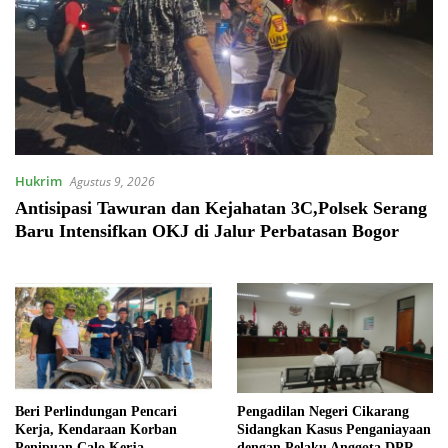
Hukrim
Agustus 9, 2026
Antisipasi Tawuran dan Kejahatan 3C,Polsek Serang
Baru Intensifkan OKJ di Jalur Perbatasan Bogor
Beri Perlindungan Pencari
Pengadilan Negeri Cikarang
Kerja, Kendaraan Korban
Sidangkan Kasus Penganiayaan
Penipuan Calo Kerja
dengan Pelaku Anggota DPRD