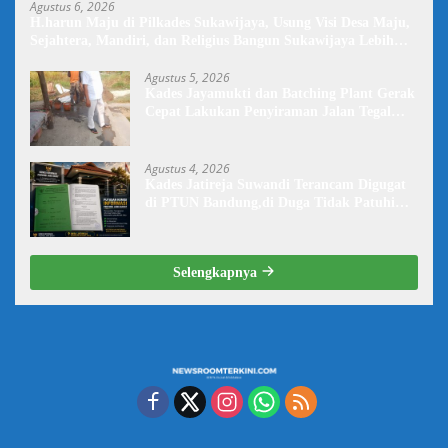
Agustus 6, 2026
H.harun Maju di Pilkades Sukawijaya, Usung Visi Desa Maju,
Sejahtera, Mandiri, dan Religius Bangun Sukawijaya Lebih
Baik Lagi
Agustus 5, 2026
Kades Jayamukti dan Batching Plant Gerak
Cepat Lakukan Penyiraman Jalan Tegal
Danas Darurat Debu
Agustus 4, 2026
Kades Jatireja Suwandi Terancam Digugat
di PTUN Bandung,di Duga Tidak Patuhi
Putusan Inkrah Komisi Informasi
Selengkapnya