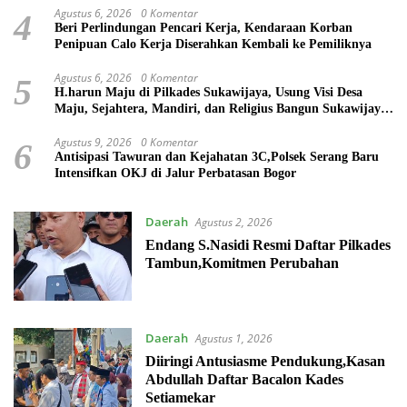
Agustus 6, 2026
0 Komentar
4
Beri Perlindungan Pencari Kerja, Kendaraan Korban
Penipuan Calo Kerja Diserahkan Kembali ke Pemiliknya
Agustus 6, 2026
0 Komentar
5
H.harun Maju di Pilkades Sukawijaya, Usung Visi Desa
Maju, Sejahtera, Mandiri, dan Religius Bangun Sukawijaya
Lebih Baik Lagi
Agustus 9, 2026
0 Komentar
6
Antisipasi Tawuran dan Kejahatan 3C,Polsek Serang Baru
Intensifkan OKJ di Jalur Perbatasan Bogor
Daerah
Agustus 2, 2026
Endang S.Nasidi Resmi Daftar Pilkades
Tambun,Komitmen Perubahan
Daerah
Agustus 1, 2026
Diiringi Antusiasme Pendukung,Kasan
Abdullah Daftar Bacalon Kades
Setiamekar