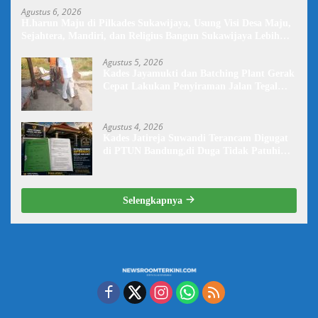
Agustus 6, 2026
H.harun Maju di Pilkades Sukawijaya, Usung Visi Desa Maju,
Sejahtera, Mandiri, dan Religius Bangun Sukawijaya Lebih
Baik Lagi
Agustus 5, 2026
Kades Jayamukti dan Batching Plant Gerak
Cepat Lakukan Penyiraman Jalan Tegal
Danas Darurat Debu
Agustus 4, 2026
Kades Jatireja Suwandi Terancam Digugat
di PTUN Bandung,di Duga Tidak Patuhi
Putusan Inkrah Komisi Informasi
Selengkapnya