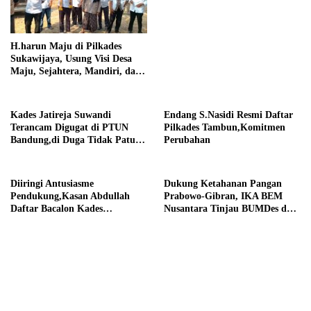
Darurat Debu
H.harun Maju di Pilkades
Sukawijaya, Usung Visi Desa
Maju, Sejahtera, Mandiri, dan
Religius Bangun Sukawijaya
Lebih Baik Lagi
Kades Jatireja Suwandi
Endang S.Nasidi Resmi Daftar
Terancam Digugat di PTUN
Pilkades Tambun,Komitmen
Bandung,di Duga Tidak Patuhi
Perubahan
Putusan Inkrah Komisi
Informasi
Diiringi Antusiasme
Dukung Ketahanan Pangan
Pendukung,Kasan Abdullah
Prabowo-Gibran, IKA BEM
Daftar Bacalon Kades
Nusantara Tinjau BUMDes dan
Setiamekar
Panen Raya di Sukabudi Bekasi