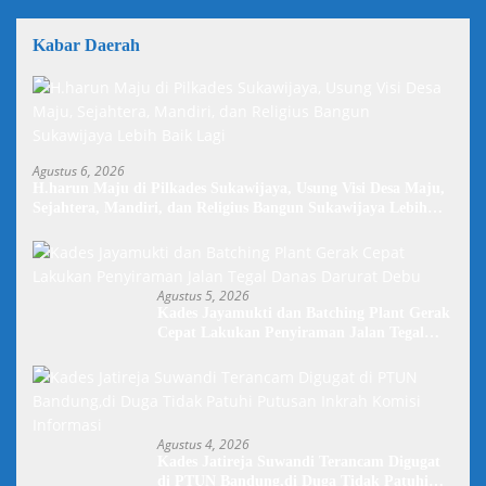
Kabar Daerah
Agustus 6, 2026
H.harun Maju di Pilkades Sukawijaya, Usung Visi Desa Maju,
Sejahtera, Mandiri, dan Religius Bangun Sukawijaya Lebih
Baik Lagi
Agustus 5, 2026
Kades Jayamukti dan Batching Plant Gerak
Cepat Lakukan Penyiraman Jalan Tegal
Danas Darurat Debu
Agustus 4, 2026
Kades Jatireja Suwandi Terancam Digugat
di PTUN Bandung,di Duga Tidak Patuhi