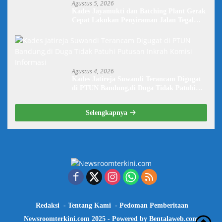
Agustus 5, 2026
Kades Jayamukti dan Batching Plant Gerak
Cepat Lakukan Penyiraman Jalan Tegal
Danas Darurat Debu
Agustus 4, 2026
Kades Jatireja Suwandi Terancam Digugat
di PTUN Bandung,di Duga Tidak Patuhi
Putusan Inkrah Komisi Informasi
Selengkapnya
Redaksi
Tentang Kami
Pedoman Pemberitaan
Newsroomterkini.com 2025 - Powered by
Bentalaweb.com