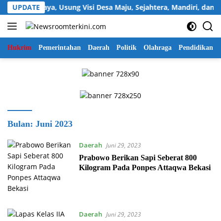
Langsung
Sukawijaya, Usung Visi Desa Maju, Sejahtera, Mandiri, dan Relig
UPDATE
ke
konten
Hukrim
Pemerintahan
Daerah
Politik
Olahraga
Pendidikan
Bulan:
Juni 2023
Daerah
Juni 29, 2023
Prabowo Berikan Sapi Seberat 800
Kilogram Pada Ponpes Attaqwa Bekasi
Daerah
Juni 29, 2023