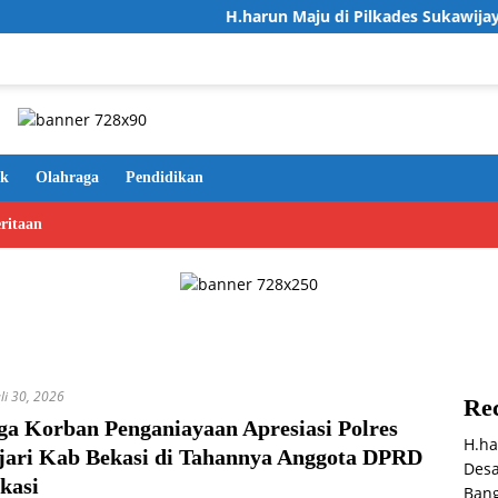
H.harun Maju di Pilkades Sukawijaya, Usung V
ik
Olahraga
Pendidikan
ritaan
uli 30, 2026
Rec
ga Korban Penganiayaan Apresiasi Polres
H.ha
jari Kab Bekasi di Tahannya Anggota DPRD
Desa
kasi
Bang