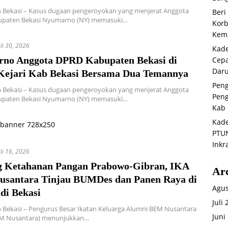
 Bekasi – Kasus dugaan pengeroyokan yang menjerat Anggota
Beri
paten Bekasi Nyumarno (NY) memasuki…
Korb
Kemb
uli 30, 2026
Kade
no Anggota DPRD Kabupaten Bekasi di
Cepa
Daru
Kejari Kab Bekasi Bersama Dua Temannya
Peng
 Bekasi – Kasus dugaan pengeroyokan yang menjerat Anggota
Peng
paten Bekasi Nyumarno (NY) memasuki…
Kab 
Kade
PTUN
Inkr
uli 16, 2026
 Ketahanan Pangan Prabowo-Gibran, IKA
Ar
santara Tinjau BUMDes dan Panen Raya di
Agus
di Bekasi
Juli
 Bekasi – Pengurus Besar Ikatan Keluarga Alumni BEM Nusantara
Juni
EM Nusantara) menunjukkan…