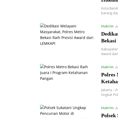
Kota Band
barang dan
Hukrim
J
Dedika
Bekasi
Kabupaten 
Award dari
Hukrim
J
Polres
Ketaha
Jakarta – 
tingkat Po
Hukrim
J
Polsek