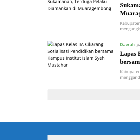
Sukama
Muara
Kabupaten 
mengungka
Daerah
J
Lapas K
bersam
Kabupaten 
menggande