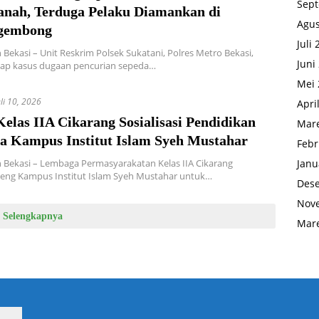
Sep
nah, Terduga Pelaku Diamankan di
Agus
gembong
Juli
Bekasi – Unit Reskrim Polsek Sukatani, Polres Metro Bekasi,
Juni
p kasus dugaan pencurian sepeda…
Mei 
uli 10, 2026
Apri
elas IIA Cikarang Sosialisasi Pendidikan
Mare
a Kampus Institut Islam Syeh Mustahar
Febr
Janu
Bekasi – Lembaga Permasyarakatan Kelas IIA Cikarang
ng Kampus Institut Islam Syeh Mustahar untuk…
Des
Nov
Selengkapnya
Mare