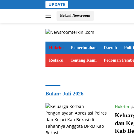
Langsung
UPDATE
ke
konten
Bekasi Newsroom
Hukrim
Pemerintahan
Daerah
Polit
Redaksi
Tentang Kami
Pedoman Pembe
Bulan:
Juli 2026
Hukrim
J
Keluar
dan Ke
Kab Be