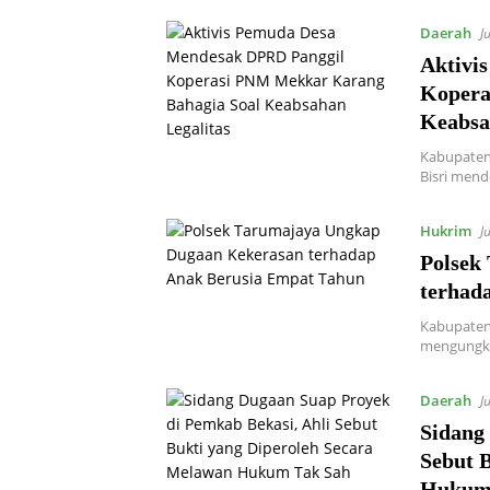
Daerah
J
Aktivi
Kopera
Keabsa
Kabupaten
Bisri men
Hukrim
J
Polsek
terhad
Kabupaten 
mengungka
Daerah
J
Sidang
Sebut 
Hukum