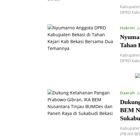
Kabupaten
DPRD Kabu
Hukrim
J
Nyumar
Tahan 
Kabupaten
DPRD Kabu
Daerah
J
Dukung
BEM Nu
Sukabu
Kabupaten
(PB IKA B