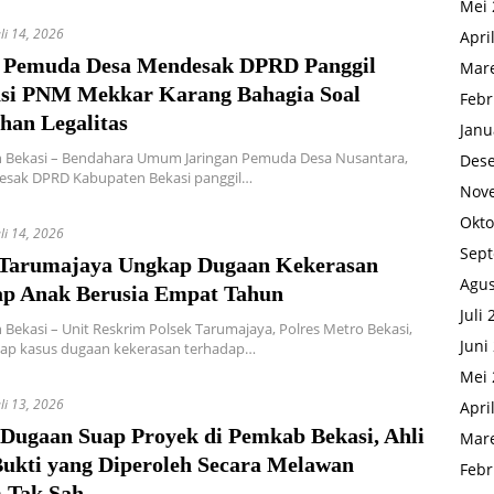
Mei 
uli 14, 2026
Apri
s Pemuda Desa Mendesak DPRD Panggil
Mare
si PNM Mekkar Karang Bahagia Soal
Febr
han Legalitas
Janu
 Bekasi – Bendahara Umum Jaringan Pemuda Desa Nusantara,
Des
desak DPRD Kabupaten Bekasi panggil…
Nov
Okto
uli 14, 2026
Sep
 Tarumajaya Ungkap Dugaan Kekerasan
Agus
ap Anak Berusia Empat Tahun
Juli
Bekasi – Unit Reskrim Polsek Tarumajaya, Polres Metro Bekasi,
Juni
p kasus dugaan kekerasan terhadap…
Mei 
uli 13, 2026
Apri
 Dugaan Suap Proyek di Pemkab Bekasi, Ahli
Mare
Bukti yang Diperoleh Secara Melawan
Febr
 Tak Sah