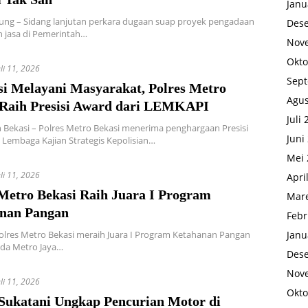
Janu
ung – Sidang lanjutan perkara dugaan suap proyek pengadaan
Des
 jasa di Pemerintah…
Nov
Okto
uli 11, 2026
Sep
si Melayani Masyarakat, Polres Metro
Agus
 Raih Presisi Award dari LEMKAPI
Juli
Bekasi – Polres Metro Bekasi menerima penghargaan Presisi
Juni
 Lembaga Kajian Strategis Kepolisian…
Mei 
uli 11, 2026
Apri
 Metro Bekasi Raih Juara I Program
Mare
nan Pangan
Febr
Janu
Polres Metro Bekasi meraih Juara I Program Ketahanan Pangan
lda Metro Jaya…
Des
Nov
uli 11, 2026
Okto
 Sukatani Ungkap Pencurian Motor di