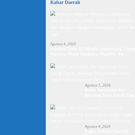
Kabar Daerah
Agustus 6, 2026
H.harun Maju di Pilkades Sukawijaya, Usung
Visi Desa Maju, Sejahtera, Mandiri, dan
Religius Bangun Sukawijaya Lebih Baik Lagi
Agustus 5, 2026
Kades Jayamukti dan
Batching Plant Gerak Cep
Lakukan Penyiraman Jala
Tegal Danas Darurat Debu
Agustus 4, 2026
Kades Jatireja Suwandi