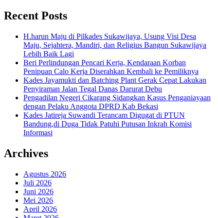
Recent Posts
H.harun Maju di Pilkades Sukawijaya, Usung Visi Desa
Maju, Sejahtera, Mandiri, dan Religius Bangun Sukawijaya
Lebih Baik Lagi
Beri Perlindungan Pencari Kerja, Kendaraan Korban
Penipuan Calo Kerja Diserahkan Kembali ke Pemiliknya
Kades Jayamukti dan Batching Plant Gerak Cepat Lakukan
Penyiraman Jalan Tegal Danas Darurat Debu
Pengadilan Negeri Cikarang Sidangkan Kasus Penganiayaan
dengan Pelaku Anggota DPRD Kab Bekasi
Kades Jatireja Suwandi Terancam Digugat di PTUN
Bandung,di Duga Tidak Patuhi Putusan Inkrah Komisi
Informasi
Archives
Agustus 2026
Juli 2026
Juni 2026
Mei 2026
April 2026
Maret 2026