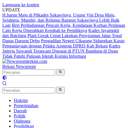
Langsung ke konten
UPDATE
H.harun Maju di Pilkades Sukawijaya, Usung Visi Desa Maju,
Sejahtera, Mandiri, dan Religius Bangun Sukawijaya Lebih Baik
Lagi
Beri Perlindungan Pencari Kerja, Kendaraan Korban Penipuan
Calo Kerja Diserahkan Kembali ke Pemiliknya
Kades Jayamukti
dan Batching Plant Gerak Cepat Lakukan Penyiraman Jalan Tegal
Danas Darurat Debu
Pengadilan Negeri Cikarang Sidangkan Kasus
Penganiayaan dengan Pelaku Anggota DPRD Kab Bekasi
Kades
Jatireja Suwandi Terancam Digugat di PTUN Bandung,di Duga
Tidak Patuhi Putusan Inkrah Komisi Informasi
Bekasi Newsroom
Hukrim
Pemerintahan
Daerah
Politik
Olahraga
Pendidikan