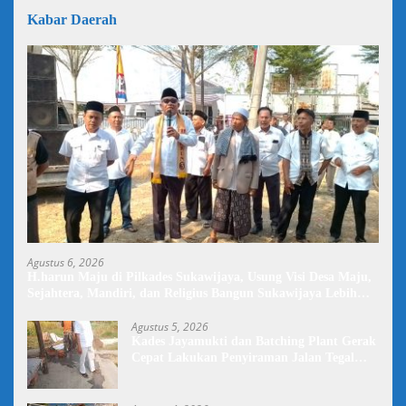
Kabar Daerah
Agustus 6, 2026
H.harun Maju di Pilkades Sukawijaya, Usung Visi Desa Maju,
Sejahtera, Mandiri, dan Religius Bangun Sukawijaya Lebih
Baik Lagi
Agustus 5, 2026
Kades Jayamukti dan Batching Plant Gerak
Cepat Lakukan Penyiraman Jalan Tegal
Danas Darurat Debu