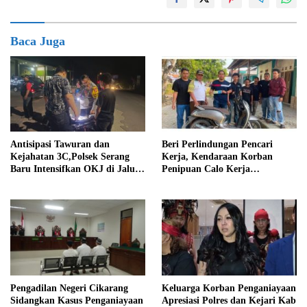
Baca Juga
Antisipasi Tawuran dan
Beri Perlindungan Pencari
Kejahatan 3C,Polsek Serang
Kerja, Kendaraan Korban
Baru Intensifkan OKJ di Jalur
Penipuan Calo Kerja
Perbatasan Bogor
Diserahkan Kembali ke
Pemiliknya
Pengadilan Negeri Cikarang
Keluarga Korban Penganiayaan
Sidangkan Kasus Penganiayaan
Apresiasi Polres dan Kejari Kab