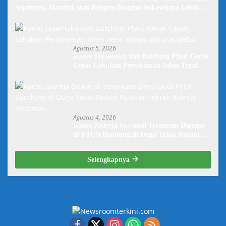
Sejahtera, Mandiri, dan Religius Bangun Sukawijaya Lebih
Baik Lagi
Agustus 5, 2026
Kades Jayamukti dan Batching Plant Gerak
Cepat Lakukan Penyiraman Jalan Tegal
Danas Darurat Debu
Agustus 4, 2026
Kades Jatireja Suwandi Terancam Digugat
di PTUN Bandung,di Duga Tidak Patuhi
Putusan Inkrah Komisi Informasi
Selengkapnya