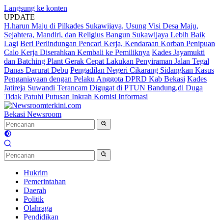
Langsung ke konten
UPDATE
H.harun Maju di Pilkades Sukawijaya, Usung Visi Desa Maju,
Sejahtera, Mandiri, dan Religius Bangun Sukawijaya Lebih Baik
Lagi
Beri Perlindungan Pencari Kerja, Kendaraan Korban Penipuan
Calo Kerja Diserahkan Kembali ke Pemiliknya
Kades Jayamukti
dan Batching Plant Gerak Cepat Lakukan Penyiraman Jalan Tegal
Danas Darurat Debu
Pengadilan Negeri Cikarang Sidangkan Kasus
Penganiayaan dengan Pelaku Anggota DPRD Kab Bekasi
Kades
Jatireja Suwandi Terancam Digugat di PTUN Bandung,di Duga
Tidak Patuhi Putusan Inkrah Komisi Informasi
Bekasi Newsroom
Hukrim
Pemerintahan
Daerah
Politik
Olahraga
Pendidikan