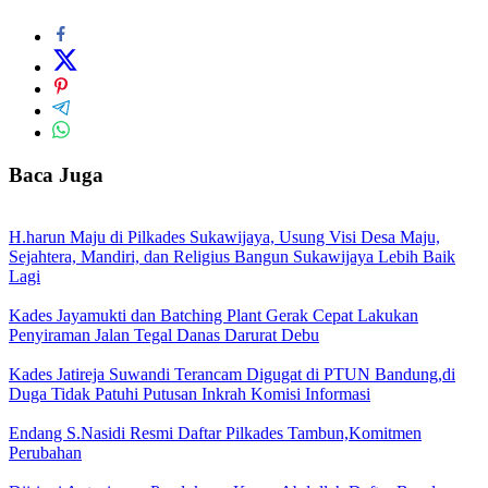
Baca Juga
H.harun Maju di Pilkades Sukawijaya, Usung Visi Desa Maju,
Sejahtera, Mandiri, dan Religius Bangun Sukawijaya Lebih Baik
Lagi
Kades Jayamukti dan Batching Plant Gerak Cepat Lakukan
Penyiraman Jalan Tegal Danas Darurat Debu
Kades Jatireja Suwandi Terancam Digugat di PTUN Bandung,di
Duga Tidak Patuhi Putusan Inkrah Komisi Informasi
Endang S.Nasidi Resmi Daftar Pilkades Tambun,Komitmen
Perubahan