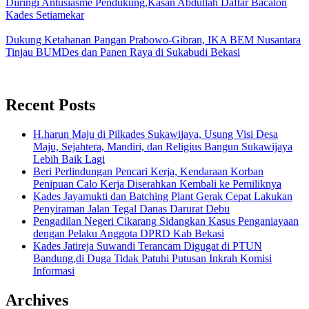
Diiringi Antusiasme Pendukung,Kasan Abdullah Daftar Bacalon
Kades Setiamekar
Dukung Ketahanan Pangan Prabowo-Gibran, IKA BEM Nusantara
Tinjau BUMDes dan Panen Raya di Sukabudi Bekasi
Recent Posts
H.harun Maju di Pilkades Sukawijaya, Usung Visi Desa
Maju, Sejahtera, Mandiri, dan Religius Bangun Sukawijaya
Lebih Baik Lagi
Beri Perlindungan Pencari Kerja, Kendaraan Korban
Penipuan Calo Kerja Diserahkan Kembali ke Pemiliknya
Kades Jayamukti dan Batching Plant Gerak Cepat Lakukan
Penyiraman Jalan Tegal Danas Darurat Debu
Pengadilan Negeri Cikarang Sidangkan Kasus Penganiayaan
dengan Pelaku Anggota DPRD Kab Bekasi
Kades Jatireja Suwandi Terancam Digugat di PTUN
Bandung,di Duga Tidak Patuhi Putusan Inkrah Komisi
Informasi
Archives