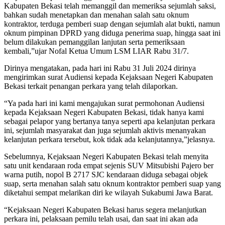
Kabupaten Bekasi telah memanggil dan memeriksa sejumlah saksi,
bahkan sudah menetapkan dan menahan salah satu oknum
kontraktor, terduga pemberi suap dengan sejumlah alat bukti, namun
oknum pimpinan DPRD yang diduga penerima suap, hingga saat ini
belum dilakukan pemanggilan lanjutan serta pemeriksaan
kembali,”ujar Nofal Ketua Umum LSM LIAR Rabu 31/7.
Dirinya mengatakan, pada hari ini Rabu 31 Juli 2024 dirinya
mengirimkan surat Audiensi kepada Kejaksaan Negeri Kabupaten
Bekasi terkait penangan perkara yang telah dilaporkan.
“Ya pada hari ini kami mengajukan surat permohonan Audiensi
kepada Kejaksaan Negeri Kabupaten Bekasi, tidak hanya kami
sebagai pelapor yang bertanya tanya seperti apa kelanjutan perkara
ini, sejumlah masyarakat dan juga sejumlah aktivis menanyakan
kelanjutan perkara tersebut, kok tidak ada kelanjutannya,”jelasnya.
Sebelumnya, Kejaksaan Negeri Kabupaten Bekasi telah menyita
satu unit kendaraan roda empat sejenis SUV Mitsubishi Pajero ber
warna putih, nopol B 2717 SJC kendaraan diduga sebagai objek
suap, serta menahan salah satu oknum kontraktor pemberi suap yang
diketahui sempat melarikan diri ke wilayah Sukabumi Jawa Barat.
“Kejaksaan Negeri Kabupaten Bekasi harus segera melanjutkan
perkara ini, pelaksaan pemilu telah usai, dan saat ini akan ada