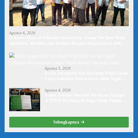
Agustus 6, 2026
H.harun Maju di Pilkades Sukawijaya, Usung Visi Desa Maju,
Sejahtera, Mandiri, dan Religius Bangun Sukawijaya Lebih
Baik Lagi
Agustus 5, 2026
Kades Jayamukti dan Batching Plant Gerak
Cepat Lakukan Penyiraman Jalan Tegal
Danas Darurat Debu
Agustus 4, 2026
Kades Jatireja Suwandi Terancam Digugat
di PTUN Bandung,di Duga Tidak Patuhi
Putusan Inkrah Komisi Informasi
Selengkapnya