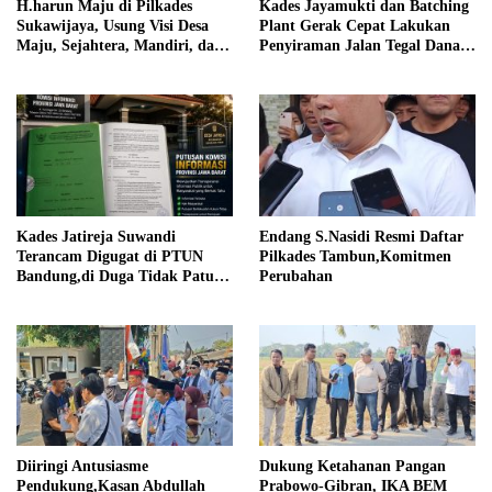
Kades Jayamukti dan Batching
H.harun Maju di Pilkades
Plant Gerak Cepat Lakukan
Sukawijaya, Usung Visi Desa
Penyiraman Jalan Tegal Danas
Maju, Sejahtera, Mandiri, dan
Darurat Debu
Religius Bangun Sukawijaya
Lebih Baik Lagi
Kades Jatireja Suwandi
Endang S.Nasidi Resmi Daftar
Terancam Digugat di PTUN
Pilkades Tambun,Komitmen
Bandung,di Duga Tidak Patuhi
Perubahan
Putusan Inkrah Komisi
Informasi
Diiringi Antusiasme
Dukung Ketahanan Pangan
Pendukung,Kasan Abdullah
Prabowo-Gibran, IKA BEM