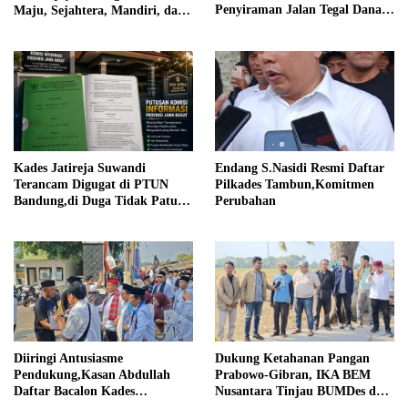
Penyiraman Jalan Tegal Danas
Maju, Sejahtera, Mandiri, dan
Darurat Debu
Religius Bangun Sukawijaya
Lebih Baik Lagi
Kades Jatireja Suwandi
Endang S.Nasidi Resmi Daftar
Terancam Digugat di PTUN
Pilkades Tambun,Komitmen
Bandung,di Duga Tidak Patuhi
Perubahan
Putusan Inkrah Komisi
Informasi
Diiringi Antusiasme
Dukung Ketahanan Pangan
Pendukung,Kasan Abdullah
Prabowo-Gibran, IKA BEM
Daftar Bacalon Kades
Nusantara Tinjau BUMDes dan
Setiamekar
Panen Raya di Sukabudi Bekasi