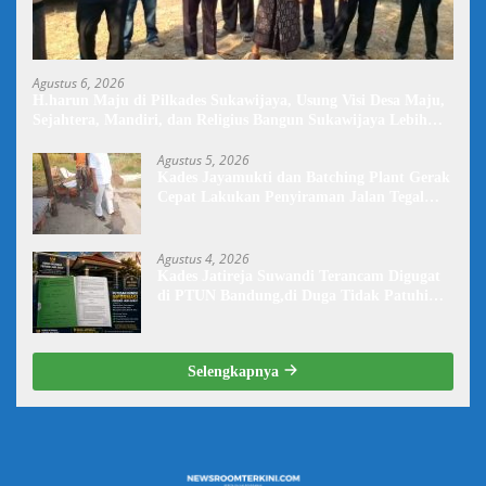
Agustus 6, 2026
H.harun Maju di Pilkades Sukawijaya, Usung Visi Desa Maju,
Sejahtera, Mandiri, dan Religius Bangun Sukawijaya Lebih
Baik Lagi
Agustus 5, 2026
Kades Jayamukti dan Batching Plant Gerak
Cepat Lakukan Penyiraman Jalan Tegal
Danas Darurat Debu
Agustus 4, 2026
Kades Jatireja Suwandi Terancam Digugat
di PTUN Bandung,di Duga Tidak Patuhi
Putusan Inkrah Komisi Informasi
Selengkapnya