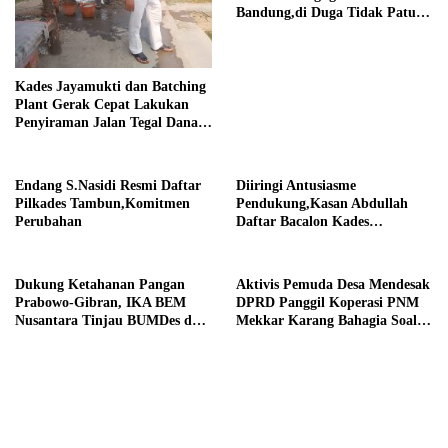
Bandung,di Duga Tidak Patuhi
Putusan Inkrah Komisi
Informasi
Kades Jayamukti dan Batching
Plant Gerak Cepat Lakukan
Penyiraman Jalan Tegal Danas
Darurat Debu
Endang S.Nasidi Resmi Daftar
Diiringi Antusiasme
Pilkades Tambun,Komitmen
Pendukung,Kasan Abdullah
Perubahan
Daftar Bacalon Kades
Setiamekar
Dukung Ketahanan Pangan
Aktivis Pemuda Desa Mendesak
Prabowo-Gibran, IKA BEM
DPRD Panggil Koperasi PNM
Nusantara Tinjau BUMDes dan
Mekkar Karang Bahagia Soal
Panen Raya di Sukabudi Bekasi
Keabsahan Legalitas