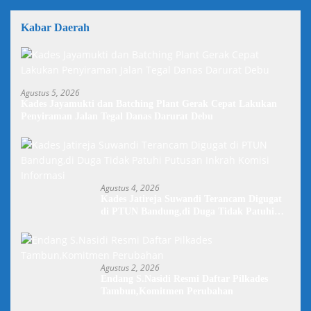
Kabar Daerah
Agustus 5, 2026
Kades Jayamukti dan Batching Plant Gerak Cepat Lakukan
Penyiraman Jalan Tegal Danas Darurat Debu
Agustus 4, 2026
Kades Jatireja Suwandi Terancam Digugat
di PTUN Bandung,di Duga Tidak Patuhi
Putusan Inkrah Komisi Informasi
Agustus 2, 2026
Endang S.Nasidi Resmi Daftar Pilkades
Tambun,Komitmen Perubahan