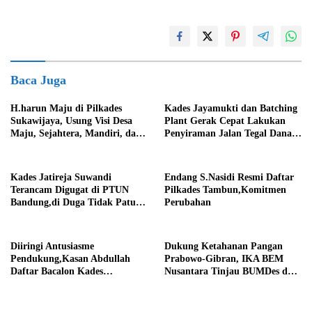
Baca Juga
H.harun Maju di Pilkades
Kades Jayamukti dan Batching
Sukawijaya, Usung Visi Desa
Plant Gerak Cepat Lakukan
Maju, Sejahtera, Mandiri, dan
Penyiraman Jalan Tegal Danas
Religius Bangun Sukawijaya
Darurat Debu
Lebih Baik Lagi
Kades Jatireja Suwandi
Endang S.Nasidi Resmi Daftar
Terancam Digugat di PTUN
Pilkades Tambun,Komitmen
Bandung,di Duga Tidak Patuhi
Perubahan
Putusan Inkrah Komisi
Informasi
Diiringi Antusiasme
Dukung Ketahanan Pangan
Pendukung,Kasan Abdullah
Prabowo-Gibran, IKA BEM
Daftar Bacalon Kades
Nusantara Tinjau BUMDes dan
Setiamekar
Panen Raya di Sukabudi Bekasi