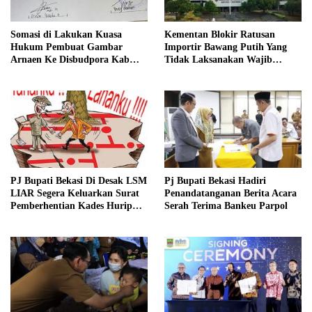
Somasi di Lakukan Kuasa
Kementan Blokir Ratusan
Hukum Pembuat Gambar
Importir Bawang Putih Yang
Arnaen Ke Disbudpora Kab
Tidak Laksanakan Wajib
Bekasi
Tanam
PJ Bupati Bekasi Di Desak LSM
Pj Bupati Bekasi Hadiri
LIAR Segera Keluarkan Surat
Penandatanganan Berita Acara
Pemberhentian Kades Hurip
Serah Terima Bankeu Parpol
Jaya Babelan