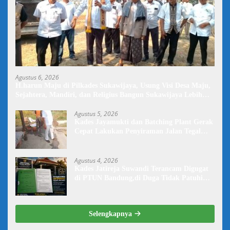
Agustus 6, 2026
H.harun Maju di Pilkades Sukawijaya, Usung Visi Desa Maju,
Sejahtera, Mandiri, dan Religius Bangun Sukawijaya Lebih
Baik Lagi
Agustus 5, 2026
Kades Jayamukti dan Batching Plant Gerak
Cepat Lakukan Penyiraman Jalan Tegal
Danas Darurat Debu
Agustus 4, 2026
Kades Jatireja Suwandi Terancam Digugat
di PTUN Bandung,di Duga Tidak Patuhi
Putusan Inkrah Komisi Informasi
Selengkapnya