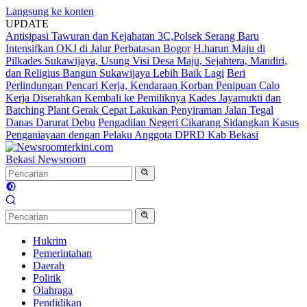
Langsung ke konten
UPDATE
Antisipasi Tawuran dan Kejahatan 3C,Polsek Serang Baru
Intensifkan OKJ di Jalur Perbatasan Bogor
H.harun Maju di
Pilkades Sukawijaya, Usung Visi Desa Maju, Sejahtera, Mandiri,
dan Religius Bangun Sukawijaya Lebih Baik Lagi
Beri
Perlindungan Pencari Kerja, Kendaraan Korban Penipuan Calo
Kerja Diserahkan Kembali ke Pemiliknya
Kades Jayamukti dan
Batching Plant Gerak Cepat Lakukan Penyiraman Jalan Tegal
Danas Darurat Debu
Pengadilan Negeri Cikarang Sidangkan Kasus
Penganiayaan dengan Pelaku Anggota DPRD Kab Bekasi
Bekasi Newsroom
Hukrim
Pemerintahan
Daerah
Politik
Olahraga
Pendidikan