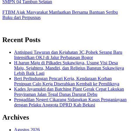
SMPN 04 Tambun Selatan
FTBM Ajak Masyarakat Manfaatkan Bersama Bantuan Seribu
Buku dari Perpusnas
Recent Posts
Antisipasi Tawuran dan Kejahatan 3C,Polsek Serang Baru
Intensifkan OKJ di Jalur Perbatasan Bogor
H.harun Maju di Pilkades Sukawijaya, Usung Visi Desa
Maju, Sejahtera, Mandiri, dan Religius Bangun Sukawijaya
Lebih Baik Lagi
Beri Perlindungan Pencari Kerja, Kendaraan Korban
Penipuan Calo Kerja Diserahkan Kembali ke Pemiliknya
Kades Jayamukti dan Batching Plant Gerak Cepat Lakukan
Penyiraman Jalan Tegal Danas Darurat Debu
Pengadilan Negeri Cikarang Sidangkan Kasus Penganiayaan
dengan Pelaku Anggota DPRD Kab Bekasi
Archives
Agustus 2026