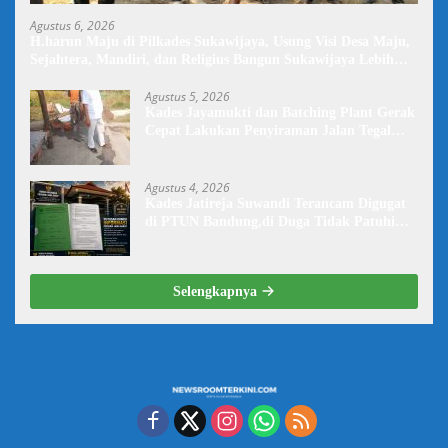
Agustus 6, 2026
H.harun Maju di Pilkades Sukawijaya, Usung Visi Desa Maju,
Sejahtera, Mandiri, dan Religius Bangun Sukawijaya Lebih
Baik Lagi
Agustus 5, 2026
Kades Jayamukti dan Batching Plant Gerak
Cepat Lakukan Penyiraman Jalan Tegal
Danas Darurat Debu
Agustus 4, 2026
Kades Jatireja Suwandi Terancam Digugat
di PTUN Bandung,di Duga Tidak Patuhi
Putusan Inkrah Komisi Informasi
Selengkapnya