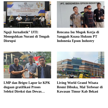
Ngaji Jurnalistik” IJTI:
Rencana Isu Mogok Kerja di
Meneguhkan Nurani di Tengah
Sanggah Kuasa Hukum PT
Disrupsi
Indonesia Epson Industry
LMP dan Brigez Lapor ke KPK
Living World Grand Wisata
dugaan gratifikasi Proses
Resmi Dibuka, Mal Terbesar di
Seleksi Direksi dan Dewas
Kawasan Timur Kab Bekasi
Perumda Tirta Bhagasasi