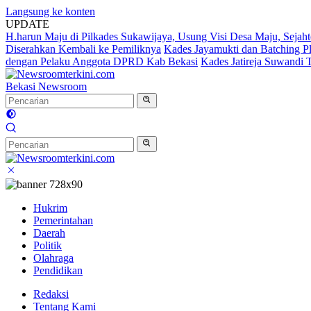
Langsung ke konten
UPDATE
H.harun Maju di Pilkades Sukawijaya, Usung Visi Desa Maju, Sejaht
Diserahkan Kembali ke Pemiliknya
Kades Jayamukti dan Batching P
dengan Pelaku Anggota DPRD Kab Bekasi
Kades Jatireja Suwandi 
Bekasi Newsroom
Hukrim
Pemerintahan
Daerah
Politik
Olahraga
Pendidikan
Redaksi
Tentang Kami