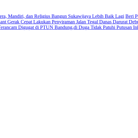
era, Mandiri, dan Religius Bangun Sukawijaya Lebih Baik Lagi
Beri P
lant Gerak Cepat Lakukan Penyiraman Jalan Tegal Danas Darurat Deb
Terancam Digugat di PTUN Bandung,di Duga Tidak Patuhi Putusan In