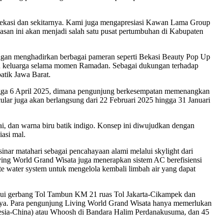
n Bekasi dan sekitarnya. Kami juga mengapresiasi Kawan Lama Group
asan ini akan menjadi salah satu pusat pertumbuhan di Kabupaten
an menghadirkan berbagai pameran seperti Bekasi Beauty Pop Up
dan keluarga selama momen Ramadan. Sebagai dukungan terhadap
atik Jawa Barat.
ingga 6 April 2025, dimana pengunjung berkesempatan memenangkan
ular juga akan berlangsung dari 22 Februari 2025 hingga 31 Januari
gai, dan warna biru batik indigo. Konsep ini diwujudkan dengan
asi mal.
nar matahari sebagai pencahayaan alami melalui skylight dari
ng World Grand Wisata juga menerapkan sistem AC berefisiensi
e water system untuk mengelola kembali limbah air yang dapat
alui gerbang Tol Tambun KM 21 ruas Tol Jakarta-Cikampek dan
rnya. Para pengunjung Living World Grand Wisata hanya memerlukan
onesia-China) atau Whoosh di Bandara Halim Perdanakusuma, dan 45