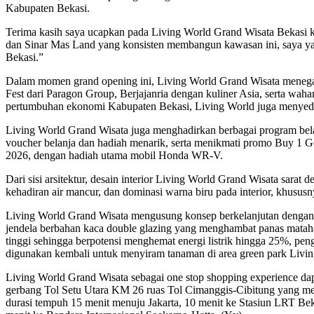
Kabupaten Bekasi.
Terima kasih saya ucapkan pada Living World Grand Wisata Bekasi k
dan Sinar Mas Land yang konsisten membangun kawasan ini, saya yak
Bekasi.”
Dalam momen grand opening ini, Living World Grand Wisata meneg
Fest dari Paragon Group, Berjajanria dengan kuliner Asia, serta w
pertumbuhan ekonomi Kabupaten Bekasi, Living World juga menyedia
Living World Grand Wisata juga menghadirkan berbagai program bel
voucher belanja dan hadiah menarik, serta menikmati promo Buy 1 Get
2026, dengan hadiah utama mobil Honda WR-V.
Dari sisi arsitektur, desain interior Living World Grand Wisata sara
kehadiran air mancur, dan dominasi warna biru pada interior, khusu
Living World Grand Wisata mengusung konsep berkelanjutan dengan pe
jendela berbahan kaca double glazing yang menghambat panas matah
tinggi sehingga berpotensi menghemat energi listrik hingga 25%, pe
digunakan kembali untuk menyiram tanaman di area green park Livi
Living World Grand Wisata sebagai one stop shopping experience da
gerbang Tol Setu Utara KM 26 ruas Tol Cimanggis-Cibitung yang me
durasi tempuh 15 menit menuju Jakarta, 10 menit ke Stasiun LRT Be