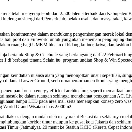
arena telah menyerap lebih dari 2.500 talenta terbaik dari Kabupate
in dengan sinergi dari Pemerintah, pelaku usaha dan masyarakat, kaw
askan komitmennya dalam mendukung pengembangan merek lokal deng
ahana ball pool dari Funworld untuk yang akan menemani pengunjung 
kan ruang bagi UMKM binaan di bidang kuliner, kriya, dan fashion b
anja bertajuk Shop & Celebrate yang berlangsung dari 22 Februari h
 1 di berbagai tenant. Selain itu, program undian Shop & Win Spectac
t dengan keindahan nuansa alam yang menonjolkan unsur seperti air, sun
snya di lantai Lower Ground, serta ornamen-ornamen ikonik yang menghi
nerapan konsep energy efficient architecture, seperti memanfaatkan si
ari masuk ke dalam ruangan sehingga menghemat penggunaan AC. Livi
nggunaan lampu LED pada area mal, serta menerapkan konsep zero wast
ng World Grand Wisata seluas 2.000m2.
pat diakses dengan mudah oleh masyarakat Bekasi dan sekitarnya mel
nghubungkan koridor timur maupun ke pusat kota Jakarta dan sekita
kasi Timur (Jatimulya), 20 menit ke Stasiun KCIC (Kereta Cepat Ind