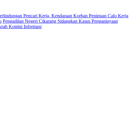
erlindungan Pencari Kerja, Kendaraan Korban Penipuan Calo Kerja
u
Pengadilan Negeri Cikarang Sidangkan Kasus Penganiayaan
krah Komisi Informasi