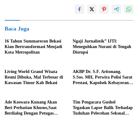
Baca Juga
16 Tahun Summarecon Bekasi
Ngaji Jurnalistik” IJTI:
Kian Bertransformasi Menjadi
Meneguhkan Nurani di Tengah
Kota Metropolitan
Disrupsi
Living World Grand Wisata
AKBP Dr. S.F. Aritonang.
Resmi Dibuka, Mal Terbesar di
S.Sos. MH, Perwira Polisi Sarat
Kawasan Timur Kab Bekasi
Prestasi, Kapolsek Kebayoran
Baru Peraih Rekor Muri
Ade Koswara Kunang Akan
Tim Pengacara Gushol
Beri Perhatian Khusus,Saat
Tegaskan Lapor Balik Terhadap
Berdialog Dengan Petugas
Tuduhan Pelecehan Seksual
Pembersih Sampah Kali
Terkait Fitnah
Malang