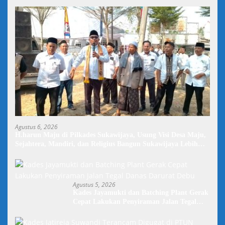
Agustus 6, 2026
H.harun Maju di Pilkades Sukawijaya, Usung Visi Desa Maju,
Sejahtera, Mandiri, dan Religius Bangun Sukawijaya Lebih
Baik Lagi
Agustus 5, 2026
Kades Jayamukti dan Batching Plant Gerak
Cepat Lakukan Penyiraman Jalan Tegal
Danas Darurat Debu