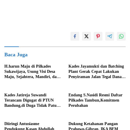
Baca Juga
H.harun Maju di Pilkades
Kades Jayamukti dan Batching
Sukawijaya, Usung Visi Desa
Plant Gerak Cepat Lakukan
Maju, Sejahtera, Mandiri, dan
Penyiraman Jalan Tegal Danas
Religius Bangun Sukawijaya
Darurat Debu
Lebih Baik Lagi
Kades Jatireja Suwandi
Endang S.Nasidi Resmi Daftar
Terancam Digugat di PTUN
Pilkades Tambun,Komitmen
Bandung,di Duga Tidak Patuhi
Perubahan
Putusan Inkrah Komisi
Informasi
Diiringi Antusiasme
Dukung Ketahanan Pangan
Pendukung,Kasan Abdullah
Prabowo-Gibran, IKA BEM