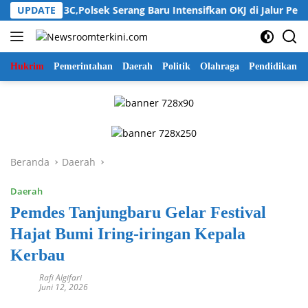
Langsung
ahatan 3C,Polsek Serang Baru Intensifkan OKJ di Jalur Perbatas
UPDATE
ke
konten
Hukrim
Pemerintahan
Daerah
Politik
Olahraga
Pendidikan
Beranda
Daerah
Daerah
Pemdes Tanjungbaru Gelar Festival
Hajat Bumi Iring-iringan Kepala
Kerbau
Rafi Algifari
Juni 12, 2026