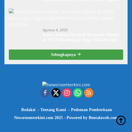
Danas Darurat Debu
Agustus 4, 2026
Kades Jatireja Suwandi Terancam Digugat
di PTUN Bandung,di Duga Tidak Patuhi
Putusan Inkrah Komisi Informasi
Selengkapnya
Redaksi
Tentang Kami
Pedoman Pemberitaan
Newsroomterkini.com 2025 - Powered by
Bentalaweb.com