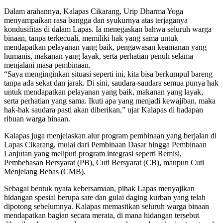
Dalam arahannya, Kalapas Cikarang, Urip Dharma Yoga
menyampaikan rasa bangga dan syukurnya atas terjaganya
kondusifitas di dalam Lapas. Ia menegaskan bahwa seluruh warga
binaan, tanpa terkecuali, memiliki hak yang sama untuk
mendapatkan pelayanan yang baik, pengawasan keamanan yang
humanis, makanan yang layak, serta perhatian penuh selama
menjalani masa pembinaan.
“Saya menginginkan situasi seperti ini, kita bisa berkumpul bareng
tanpa ada sekat dan jarak. Di sini, saudara-saudara semua punya hak
untuk mendapatkan pelayanan yang baik, makanan yang layak,
serta perhatian yang sama. Ikuti apa yang menjadi kewajiban, maka
hak-hak saudara pasti akan diberikan,” ujar Kalapas di hadapan
ribuan warga binaan.
Kalapas juga menjelaskan alur program pembinaan yang berjalan di
Lapas Cikarang, mulai dari Pembinaan Dasar hingga Pembinaan
Lanjutan yang meliputi program integrasi seperti Remisi,
Pembebasan Bersyarat (PB), Cuti Bersyarat (CB), maupun Cuti
Menjelang Bebas (CMB).
Sebagai bentuk nyata kebersamaan, pihak Lapas menyajikan
hidangan spesial berupa sate dan gulai daging kurban yang telah
dipotong sebelumnya. Kalapas memastikan seluruh warga binaan
mendapatkan bagian secara merata, di mana hidangan tersebut