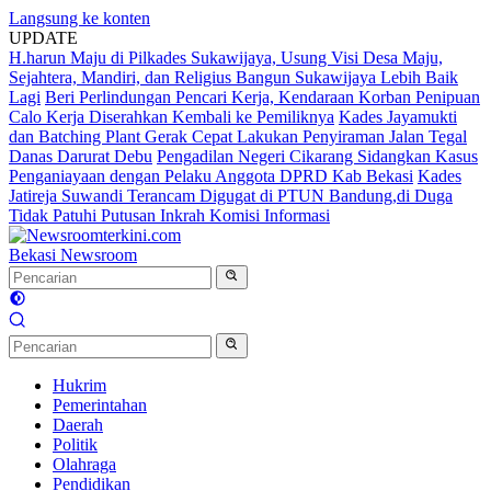
Langsung ke konten
UPDATE
H.harun Maju di Pilkades Sukawijaya, Usung Visi Desa Maju,
Sejahtera, Mandiri, dan Religius Bangun Sukawijaya Lebih Baik
Lagi
Beri Perlindungan Pencari Kerja, Kendaraan Korban Penipuan
Calo Kerja Diserahkan Kembali ke Pemiliknya
Kades Jayamukti
dan Batching Plant Gerak Cepat Lakukan Penyiraman Jalan Tegal
Danas Darurat Debu
Pengadilan Negeri Cikarang Sidangkan Kasus
Penganiayaan dengan Pelaku Anggota DPRD Kab Bekasi
Kades
Jatireja Suwandi Terancam Digugat di PTUN Bandung,di Duga
Tidak Patuhi Putusan Inkrah Komisi Informasi
Bekasi Newsroom
Hukrim
Pemerintahan
Daerah
Politik
Olahraga
Pendidikan