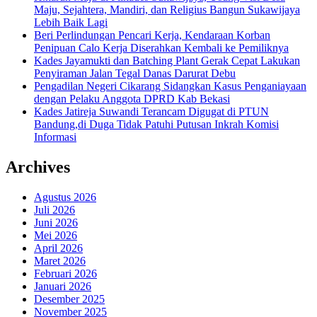
Maju, Sejahtera, Mandiri, dan Religius Bangun Sukawijaya
Lebih Baik Lagi
Beri Perlindungan Pencari Kerja, Kendaraan Korban
Penipuan Calo Kerja Diserahkan Kembali ke Pemiliknya
Kades Jayamukti dan Batching Plant Gerak Cepat Lakukan
Penyiraman Jalan Tegal Danas Darurat Debu
Pengadilan Negeri Cikarang Sidangkan Kasus Penganiayaan
dengan Pelaku Anggota DPRD Kab Bekasi
Kades Jatireja Suwandi Terancam Digugat di PTUN
Bandung,di Duga Tidak Patuhi Putusan Inkrah Komisi
Informasi
Archives
Agustus 2026
Juli 2026
Juni 2026
Mei 2026
April 2026
Maret 2026
Februari 2026
Januari 2026
Desember 2025
November 2025