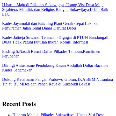
H.harun Maju di Pilkades Sukawijaya, Usung Visi Desa Maju,
Sejahtera, Mandiri, dan Religius Bangun Sukawijaya Lebih Baik
Lagi
Kades Jayamukti dan Batching Plant Gerak Cepat Lakukan
Penyiraman Jalan Tegal Danas Darurat Debu
Kades Jatireja Suwandi Terancam Digugat di PTUN Bandung,di
Duga Tidak Patuhi Putusan Inkrah Komisi Informasi
Endang S.Nasidi Resmi Daftar Pilkades Tambun,Komitmen
Perubahan
Diiringi Antusiasme Pendukung,Kasan Abdullah Daftar Bacalon
Kades Setiamekar
Dukung Ketahanan Pangan Prabowo-Gibran, IKA BEM Nusantara
Tinjau BUMDes dan Panen Raya di Sukabudi Bekasi
Recent Posts
H.harun Maju di Pilkades Sukawijaya, Usung Visi Desa