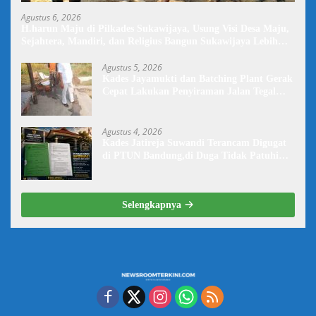
Agustus 6, 2026
H.harun Maju di Pilkades Sukawijaya, Usung Visi Desa Maju,
Sejahtera, Mandiri, dan Religius Bangun Sukawijaya Lebih
Baik Lagi
Agustus 5, 2026
Kades Jayamukti dan Batching Plant Gerak
Cepat Lakukan Penyiraman Jalan Tegal
Danas Darurat Debu
Agustus 4, 2026
Kades Jatireja Suwandi Terancam Digugat
di PTUN Bandung,di Duga Tidak Patuhi
Putusan Inkrah Komisi Informasi
Selengkapnya