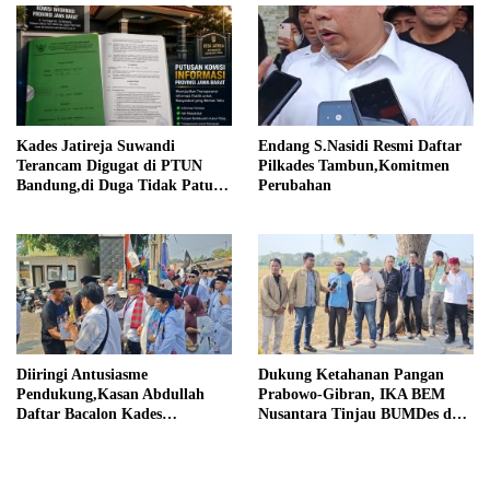
Kades Jatireja Suwandi
Endang S.Nasidi Resmi Daftar
Terancam Digugat di PTUN
Pilkades Tambun,Komitmen
Bandung,di Duga Tidak Patuhi
Perubahan
Putusan Inkrah Komisi
Informasi
Diiringi Antusiasme
Dukung Ketahanan Pangan
Pendukung,Kasan Abdullah
Prabowo-Gibran, IKA BEM
Daftar Bacalon Kades
Nusantara Tinjau BUMDes dan
Setiamekar
Panen Raya di Sukabudi Bekasi