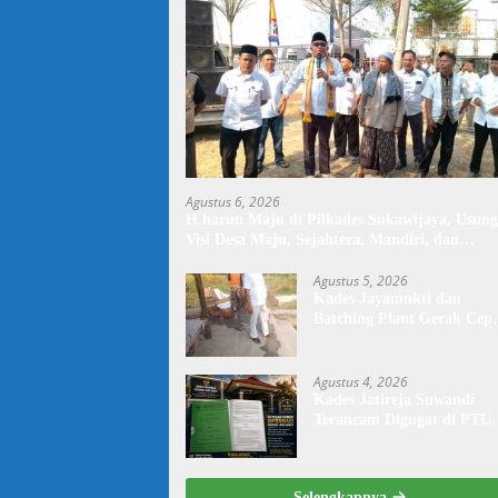
Agustus 6, 2026
H.harun Maju di Pilkades Sukawijaya, Usung
Visi Desa Maju, Sejahtera, Mandiri, dan
Religius Bangun Sukawijaya Lebih Baik Lagi
Agustus 5, 2026
Kades Jayamukti dan
Batching Plant Gerak Cep
Lakukan Penyiraman Jala
Tegal Danas Darurat Debu
Agustus 4, 2026
Kades Jatireja Suwandi
Terancam Digugat di PTU
Bandung,di Duga Tidak
Patuhi Putusan Inkrah
Komisi Informasi
Selengkapnya