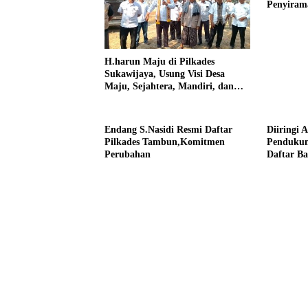
Penyiram
Darurat 
H.harun Maju di Pilkades
Sukawijaya, Usung Visi Desa
Maju, Sejahtera, Mandiri, dan
Religius Bangun Sukawijaya
Lebih Baik Lagi
Endang S.Nasidi Resmi Daftar
Diiringi 
Pilkades Tambun,Komitmen
Pendukun
Perubahan
Daftar Ba