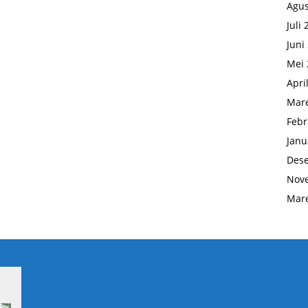
Agus
Juli
Juni
Mei 
Apri
Mare
Febr
Janu
Des
Nov
Mare