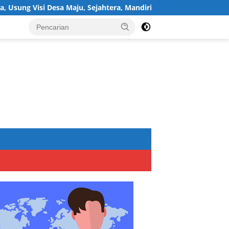
i Desa Maju, Sejahtera, Mandiri, dan Religius Bangun Sukawijaya 