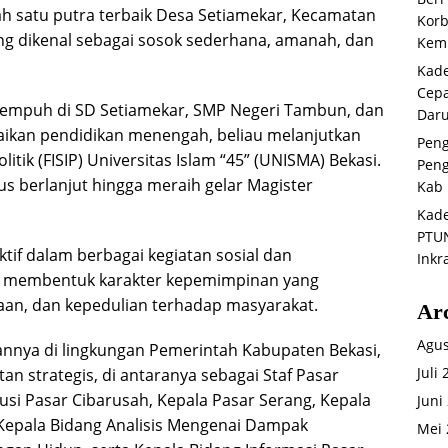
h satu putra terbaik Desa Setiamekar, Kecamatan
Korb
ng dikenal sebagai sosok sederhana, amanah, dan
Kemb
Kade
Cepa
tempuh di SD Setiamekar, SMP Negeri Tambun, dan
Daru
saikan pendidikan menengah, beliau melanjutkan
Peng
litik (FISIP) Universitas Islam “45” (UNISMA) Bekasi.
Peng
 berlanjut hingga meraih gelar Magister
Kab 
Kade
PTUN
ktif dalam berbagai kegiatan sosial dan
Inkr
t membentuk karakter kepemimpinan yang
n, dan kepedulian terhadap masyarakat.
Ar
Agus
annya di lingkungan Pemerintah Kabupaten Bekasi,
Juli
n strategis, di antaranya sebagai Staf Pasar
si Pasar Cibarusah, Kepala Pasar Serang, Kepala
Juni
 Kepala Bidang Analisis Mengenai Dampak
Mei 