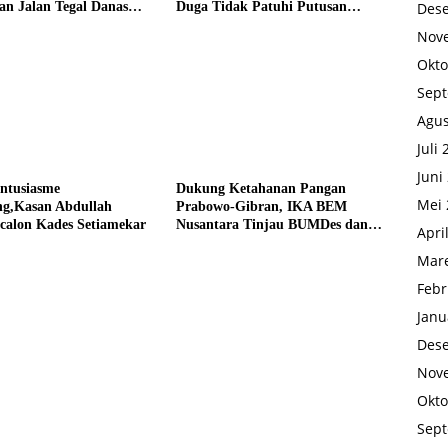
an Jalan Tegal Danas
Duga Tidak Patuhi Putusan
Des
Debu
Inkrah Komisi Informasi
Nov
Okto
Sep
Agus
Juli
Juni
Antusiasme
Dukung Ketahanan Pangan
Mei 
g,Kasan Abdullah
Prabowo-Gibran, IKA BEM
calon Kades Setiamekar
Nusantara Tinjau BUMDes dan
Apri
Panen Raya di Sukabudi Bekasi
Mare
Febr
Janu
Des
Nov
Okto
Sep