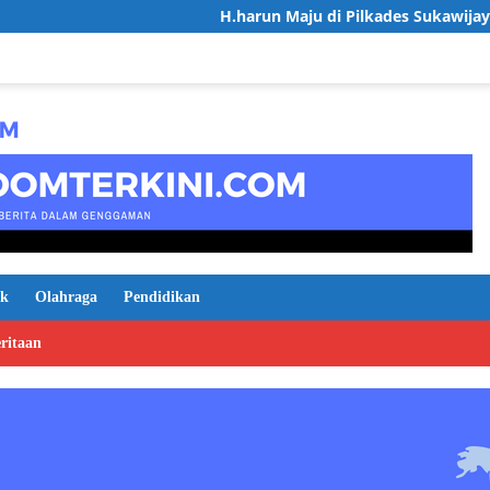
H.harun Maju di Pilkades Sukawijaya, Usung Vis
ik
Olahraga
Pendidikan
ritaan