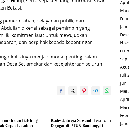
gan Hidup, serta Kepala Bidang Informasi Pasar
Apri
en Bekasi.
Mare
Febr
g pemerintahan, pelayanan publik, dan
Janu
Abdullah dikenal sebagai pemimpin yang
iliki komitmen kuat untuk mewujudkan
Des
nsparan, dan berpihak kepada kepentingan
Nov
Okto
yang dimilikinya menjadi modal penting dalam
Sep
an Desa Setiamekar dan kesejahteraan seluruh
Agus
Juli
Juni
Mei 
Apri
Mare
Febr
yamukti dan Batching
Kades Jatireja Suwandi Terancam
Janu
rak Cepat Lakukan
Digugat di PTUN Bandung,di