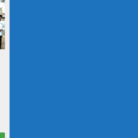
at
n
N