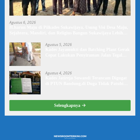
Agustus 6, 2026
H.harun Maju di Pilkades Sukawijaya, Usung Visi Desa Maju,
Sejahtera, Mandiri, dan Religius Bangun Sukawijaya Lebih
Baik Lagi
Agustus 5, 2026
Kades Jayamukti dan Batching Plant Gerak
Cepat Lakukan Penyiraman Jalan Tegal
Danas Darurat Debu
Agustus 4, 2026
Kades Jatireja Suwandi Terancam Digugat
di PTUN Bandung,di Duga Tidak Patuhi
Putusan Inkrah Komisi Informasi
Selengkapnya