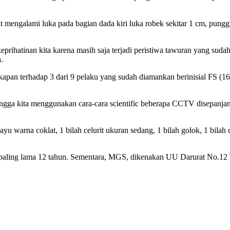
at mengalami luka pada bagian dada kiri luka robek sekitar 1 cm, punggu
 keprihatinan kita karena masih saja terjadi peristiwa tawuran yang suda
.
ngkapan terhadap 3 dari 9 pelaku yang sudah diamankan berinisial FS (
ngga kita menggunakan cara-cara scientific beberapa CCTV disepanjang 
u warna coklat, 1 bilah celurit ukuran sedang, 1 bilah golok, 1 bilah 
paling lama 12 tahun. Sementara, MGS, dikenakan UU Darurat No.12 T