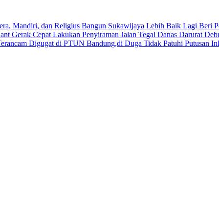
era, Mandiri, dan Religius Bangun Sukawijaya Lebih Baik Lagi
Beri P
lant Gerak Cepat Lakukan Penyiraman Jalan Tegal Danas Darurat Deb
Terancam Digugat di PTUN Bandung,di Duga Tidak Patuhi Putusan In