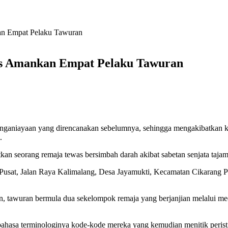
an Empat Pelaku Tawuran
as Amankan Empat Pelaku Tawuran
ganiayaan yang direncanakan sebelumnya, sehingga mengakibatkan ko
.
 seorang remaja tewas bersimbah darah akibat sabetan senjata tajam d
 Pusat, Jalan Raya Kalimalang, Desa Jayamukti, Kecamatan Cikarang Pu
 tawuran bermula dua sekelompok remaja yang berjanjian melalui med
sa terminologinya kode-kode mereka yang kemudian menitik peristiwa 