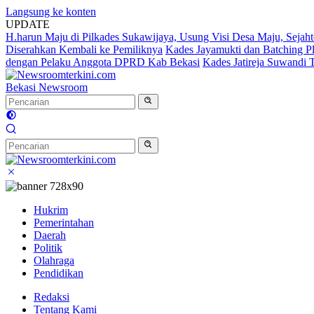
Langsung ke konten
UPDATE
H.harun Maju di Pilkades Sukawijaya, Usung Visi Desa Maju, Sejaht
Diserahkan Kembali ke Pemiliknya
Kades Jayamukti dan Batching P
dengan Pelaku Anggota DPRD Kab Bekasi
Kades Jatireja Suwandi 
Bekasi Newsroom
Hukrim
Pemerintahan
Daerah
Politik
Olahraga
Pendidikan
Redaksi
Tentang Kami