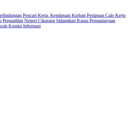
erlindungan Pencari Kerja, Kendaraan Korban Penipuan Calo Kerja
u
Pengadilan Negeri Cikarang Sidangkan Kasus Penganiayaan
krah Komisi Informasi