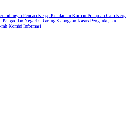
erlindungan Pencari Kerja, Kendaraan Korban Penipuan Calo Kerja
u
Pengadilan Negeri Cikarang Sidangkan Kasus Penganiayaan
krah Komisi Informasi