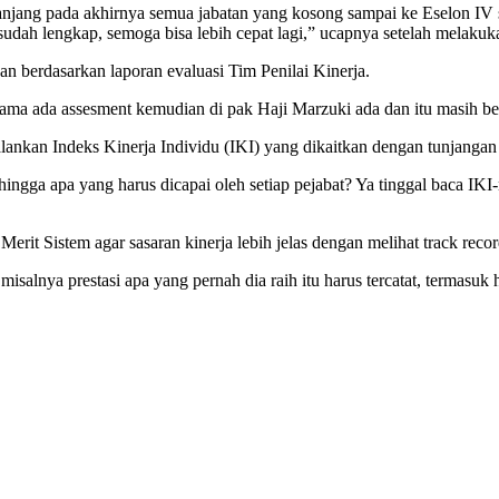
jang pada akhirnya semua jabatan yang kosong sampai ke Eselon IV se
 sudah lengkap, semoga bisa lebih cepat lagi,” ucapnya setelah melakuk
n berdasarkan laporan evaluasi Tim Penilai Kinerja.
ama ada assesment kemudian di pak Haji Marzuki ada dan itu masih ber
kan Indeks Kinerja Individu (IKI) yang dikaitkan dengan tunjangan kin
ingga apa yang harus dicapai oleh setiap pejabat? Ya tinggal baca IKI-
 Sistem agar sasaran kinerja lebih jelas dengan melihat track record 
isalnya prestasi apa yang pernah dia raih itu harus tercatat, termasuk