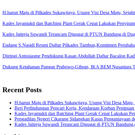
H.harun Maju di Pilkades Sukawijaya, Usung Visi Desa Maju, Sejaht
Kades Jayamukti dan Batching Plant Gerak Cepat Lakukan Penyiram
Kades Jatireja Suwandi Terancam Digugat di PTUN Bandung,di Duga
Endang S.Nasidi Resmi Daftar Pilkades Tambun,Komitmen Perubah
Diiringi Antusiasme Pendukung,Kasan Abdullah Daftar Bacalon Kad
Dukung Ketahanan Pangan Prabowo-Gibran, IKA BEM Nusantara T
Recent Posts
H.harun Maju di Pilkades Sukawijaya, Usung Visi Desa Maju, 
Beri Perlindungan Pencari Kerja, Kendaraan Korban Penipuan
Kades Jayamukti dan Batching Plant Gerak Cepat Lakukan Pe
Pengadilan Negeri Cikarang Sidangkan Kasus Penganiayaan
Kades Jatireja Suwandi Terancam Digugat di PTUN Bandung,d