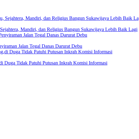
Sejahtera, Mandiri, dan Religius Bangun Sukawijaya Lebih Baik Lagi
nyiraman Jalan Tegal Danas Darurat Debu
i Duga Tidak Patuhi Putusan Inkrah Komisi Informasi