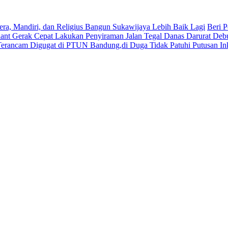
era, Mandiri, dan Religius Bangun Sukawijaya Lebih Baik Lagi
Beri P
lant Gerak Cepat Lakukan Penyiraman Jalan Tegal Danas Darurat Deb
Terancam Digugat di PTUN Bandung,di Duga Tidak Patuhi Putusan In