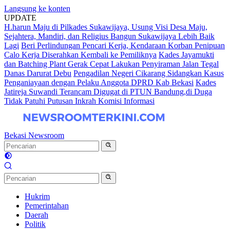
Langsung ke konten
UPDATE
H.harun Maju di Pilkades Sukawijaya, Usung Visi Desa Maju,
Sejahtera, Mandiri, dan Religius Bangun Sukawijaya Lebih Baik
Lagi
Beri Perlindungan Pencari Kerja, Kendaraan Korban Penipuan
Calo Kerja Diserahkan Kembali ke Pemiliknya
Kades Jayamukti
dan Batching Plant Gerak Cepat Lakukan Penyiraman Jalan Tegal
Danas Darurat Debu
Pengadilan Negeri Cikarang Sidangkan Kasus
Penganiayaan dengan Pelaku Anggota DPRD Kab Bekasi
Kades
Jatireja Suwandi Terancam Digugat di PTUN Bandung,di Duga
Tidak Patuhi Putusan Inkrah Komisi Informasi
Bekasi Newsroom
Hukrim
Pemerintahan
Daerah
Politik