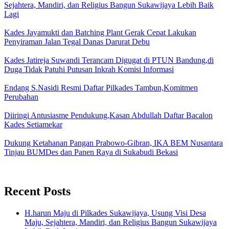
Sejahtera, Mandiri, dan Religius Bangun Sukawijaya Lebih Baik
Lagi
Kades Jayamukti dan Batching Plant Gerak Cepat Lakukan
Penyiraman Jalan Tegal Danas Darurat Debu
Kades Jatireja Suwandi Terancam Digugat di PTUN Bandung,di
Duga Tidak Patuhi Putusan Inkrah Komisi Informasi
Endang S.Nasidi Resmi Daftar Pilkades Tambun,Komitmen
Perubahan
Diiringi Antusiasme Pendukung,Kasan Abdullah Daftar Bacalon
Kades Setiamekar
Dukung Ketahanan Pangan Prabowo-Gibran, IKA BEM Nusantara
Tinjau BUMDes dan Panen Raya di Sukabudi Bekasi
Recent Posts
H.harun Maju di Pilkades Sukawijaya, Usung Visi Desa
Maju, Sejahtera, Mandiri, dan Religius Bangun Sukawijaya