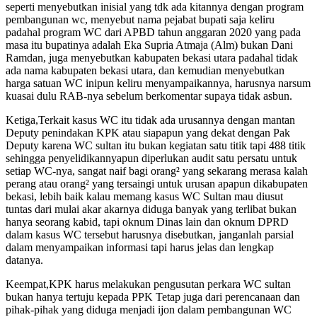
seperti menyebutkan inisial yang tdk ada kitannya dengan program
pembangunan wc, menyebut nama pejabat bupati saja keliru
padahal program WC dari APBD tahun anggaran 2020 yang pada
masa itu bupatinya adalah Eka Supria Atmaja (Alm) bukan Dani
Ramdan, juga menyebutkan kabupaten bekasi utara padahal tidak
ada nama kabupaten bekasi utara, dan kemudian menyebutkan
harga satuan WC inipun keliru menyampaikannya, harusnya narsum
kuasai dulu RAB-nya sebelum berkomentar supaya tidak asbun.
Ketiga,Terkait kasus WC itu tidak ada urusannya dengan mantan
Deputy penindakan KPK atau siapapun yang dekat dengan Pak
Deputy karena WC sultan itu bukan kegiatan satu titik tapi 488 titik
sehingga penyelidikannyapun diperlukan audit satu persatu untuk
setiap WC-nya, sangat naif bagi orang² yang sekarang merasa kalah
perang atau orang² yang tersaingi untuk urusan apapun dikabupaten
bekasi, lebih baik kalau memang kasus WC Sultan mau diusut
tuntas dari mulai akar akarnya diduga banyak yang terlibat bukan
hanya seorang kabid, tapi oknum Dinas lain dan oknum DPRD
dalam kasus WC tersebut harusnya disebutkan, janganlah parsial
dalam menyampaikan informasi tapi harus jelas dan lengkap
datanya.
Keempat,KPK harus melakukan pengusutan perkara WC sultan
bukan hanya tertuju kepada PPK Tetap juga dari perencanaan dan
pihak-pihak yang diduga menjadi ijon dalam pembangunan WC