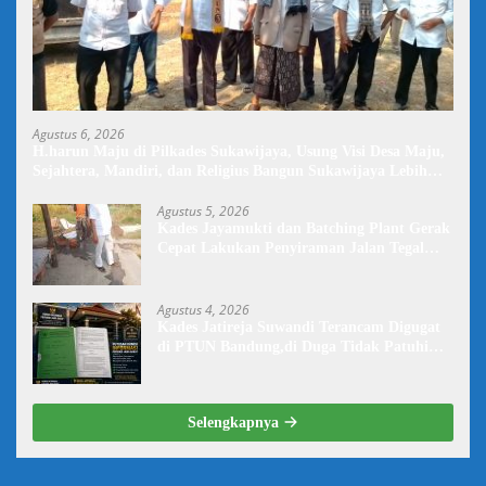
Agustus 6, 2026
H.harun Maju di Pilkades Sukawijaya, Usung Visi Desa Maju,
Sejahtera, Mandiri, dan Religius Bangun Sukawijaya Lebih
Baik Lagi
Agustus 5, 2026
Kades Jayamukti dan Batching Plant Gerak
Cepat Lakukan Penyiraman Jalan Tegal
Danas Darurat Debu
Agustus 4, 2026
Kades Jatireja Suwandi Terancam Digugat
di PTUN Bandung,di Duga Tidak Patuhi
Putusan Inkrah Komisi Informasi
Selengkapnya