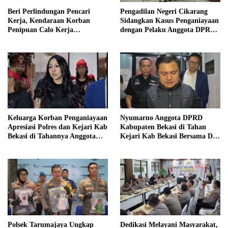
Beri Perlindungan Pencari
Pengadilan Negeri Cikarang
Kerja, Kendaraan Korban
Sidangkan Kasus Penganiayaan
Penipuan Calo Kerja
dengan Pelaku Anggota DPRD
Diserahkan Kembali ke
Kab Bekasi
Pemiliknya
Keluarga Korban Penganiayaan
Nyumarno Anggota DPRD
Apresiasi Polres dan Kejari Kab
Kabupaten Bekasi di Tahan
Bekasi di Tahannya Anggota
Kejari Kab Bekasi Bersama Dua
DPRD Kab Bekasi
Temannya
Polsek Tarumajaya Ungkap
Dedikasi Melayani Masyarakat,