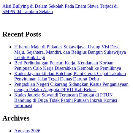
Aksi Bullying di Dalam Sekolah Pada Enam Siswa Terjadi di
SMPN 04 Tambun Selatan
Recent Posts
H.harun Maju di Pilkades Sukawijaya, Usung Visi Desa
Maju, Sejahtera, Mandiri, dan Religius Bangun Sukawijaya
Lebih Baik Lagi
Beri Perlindungan Pencari Kerja, Kendaraan Korban
Penipuan Calo Kerja Diserahkan Kembali ke Pemiliknya
Kades Jayamukti dan Batching Plant Gerak Cepat Lakukan
Penyiraman Jalan Tegal Danas Darurat Debu
Pengadilan Negeri Cikarang Sidangkan Kasus Penganiayaan
dengan Pelaku Anggota DPRD Kab Bekasi
Kades Jatireja Suwandi Terancam Digugat di PTUN
Bandung,di Duga Tidak Patuhi Putusan Inkrah Komisi
Informasi
Archives
Agustus 2026