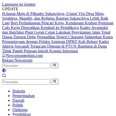
Langsung ke konten
UPDATE
H.harun Maju di Pilkades Sukawijaya, Usung Visi Desa Maju,
Sejahtera, Mandiri, dan Religius Bangun Sukawijaya Lebih Baik
Lagi
Beri Perlindungan Pencari Kerja, Kendaraan Korban Penipuan
Calo Kerja Diserahkan Kembali ke Pemiliknya
Kades Jayamukti
dan Batching Plant Gerak Cepat Lakukan Penyiraman Jalan Tegal
Danas Darurat Debu
Pengadilan Negeri Cikarang Sidangkan Kasus
Penganiayaan dengan Pelaku Anggota DPRD Kab Bekasi
Kades
Jatireja Suwandi Terancam Digugat di PTUN Bandung,di Duga
Tidak Patuhi Putusan Inkrah Komisi Informasi
Bekasi Newsroom
Hukrim
Pemerintahan
Daerah
Politik
Olahraga
Pendidikan