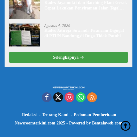
Kades Jayamukti dan Batching Plant Gerak
Cepat Lakukan Penyiraman Jalan Tegal
Danas Darurat Debu
Agustus 4, 2026
Kades Jatireja Suwandi Terancam Digugat
di PTUN Bandung,di Duga Tidak Patuhi
Putusan Inkrah Komisi Informasi
Selengkapnya
Redaksi
Tentang Kami
Pedoman Pemberitaan
Newsroomterkini.com 2025 - Powered by
Bentalaweb.com