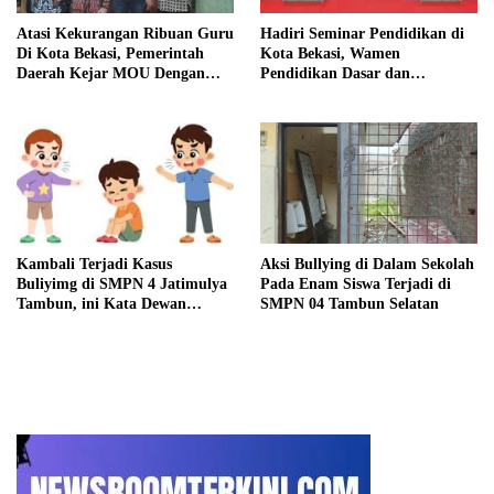
Atasi Kekurangan Ribuan Guru
Hadiri Seminar Pendidikan di
Di Kota Bekasi, Pemerintah
Kota Bekasi, Wamen
Daerah Kejar MOU Dengan
Pendidikan Dasar dan
Perguruan Tinggi Berdayakan
Menengah, Atip Latipulhayat
Tenaga Mahasiswa
Amini UN dan Penghapusan
Zonasi Ppdb Online
Kambali Terjadi Kasus
Aksi Bullying di Dalam Sekolah
Buliyimg di SMPN 4 Jatimulya
Pada Enam Siswa Terjadi di
Tambun, ini Kata Dewan
SMPN 04 Tambun Selatan
Pengawas Pendidikan