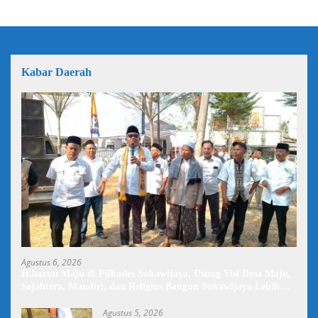
Kabar Daerah
Agustus 6, 2026
H.harun Maju di Pilkades Sukawijaya, Usung Visi Desa Maju,
Sejahtera, Mandiri, dan Religius Bangun Sukawijaya Lebih
Baik Lagi
Agustus 5, 2026