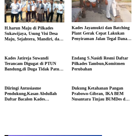
Kades Jayamukti dan Batching
H.harun Maju di Pilkades
Plant Gerak Cepat Lakukan
Sukawijaya, Usung Visi Desa
Penyiraman Jalan Tegal Danas
Maju, Sejahtera, Mandiri, dan
Darurat Debu
Religius Bangun Sukawijaya
Lebih Baik Lagi
Kades Jatireja Suwandi
Endang S.Nasidi Resmi Daftar
Terancam Digugat di PTUN
Pilkades Tambun,Komitmen
Bandung,di Duga Tidak Patuhi
Perubahan
Putusan Inkrah Komisi
Informasi
Diiringi Antusiasme
Dukung Ketahanan Pangan
Pendukung,Kasan Abdullah
Prabowo-Gibran, IKA BEM
Daftar Bacalon Kades
Nusantara Tinjau BUMDes dan
Setiamekar
Panen Raya di Sukabudi Bekasi