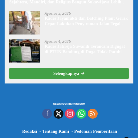
Sejahtera, Mandiri, dan Religius Bangun Sukawijaya Lebih
Baik Lagi
Agustus 5, 2026
Kades Jayamukti dan Batching Plant Gerak
Cepat Lakukan Penyiraman Jalan Tegal
Danas Darurat Debu
Agustus 4, 2026
Kades Jatireja Suwandi Terancam Digugat
di PTUN Bandung,di Duga Tidak Patuhi
Putusan Inkrah Komisi Informasi
Selengkapnya
Redaksi
Tentang Kami
Pedoman Pemberitaan