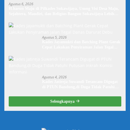
Agustus 6, 2026
H.harun Maju di Pilkades Sukawijaya, Usung Visi Desa Maju,
Sejahtera, Mandiri, dan Religius Bangun Sukawijaya Lebih
Baik Lagi
Agustus 5, 2026
Kades Jayamukti dan Batching Plant Gerak
Cepat Lakukan Penyiraman Jalan Tegal
Danas Darurat Debu
Agustus 4, 2026
Kades Jatireja Suwandi Terancam Digugat
di PTUN Bandung,di Duga Tidak Patuhi
Putusan Inkrah Komisi Informasi
Selengkapnya