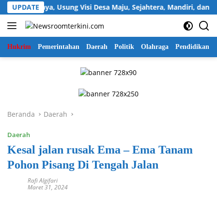
Langsung
ukawijaya, Usung Visi Desa Maju, Sejahtera, Mandiri, dan Religi
UPDATE
ke
konten
Hukrim
Pemerintahan
Daerah
Politik
Olahraga
Pendidikan
Beranda
Daerah
Daerah
Kesal jalan rusak Ema – Ema Tanam
Pohon Pisang Di Tengah Jalan
Rafi Algifari
Maret 31, 2024