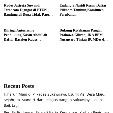
Kades Jatireja Suwandi
Endang S.Nasidi Resmi Daftar
Terancam Digugat di PTUN
Pilkades Tambun,Komitmen
Bandung,di Duga Tidak Patuhi
Perubahan
Putusan Inkrah Komisi
Informasi
Diiringi Antusiasme
Dukung Ketahanan Pangan
Pendukung,Kasan Abdullah
Prabowo-Gibran, IKA BEM
Daftar Bacalon Kades
Nusantara Tinjau BUMDes dan
Setiamekar
Panen Raya di Sukabudi Bekasi
Recent Posts
H.harun Maju di Pilkades Sukawijaya, Usung Visi Desa Maju,
Sejahtera, Mandiri, dan Religius Bangun Sukawijaya Lebih
Baik Lagi
Beri Perlindungan Pencari Kerja, Kendaraan Korban Penipuan