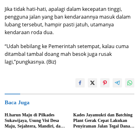
Jika tidak hati-hati, apalagi dalam kecepatan tinggi,
pengguna jalan yang ban kendaraannya masuk dalam
lubang tersebut, hampir pasti jatuh, utamanya
kendaraan roda dua.
“Udah bebilang ke Pemerintah setempat, kalau cuma
ditambal tambal doang mah besok juga rusak
lagi,”pungkasnya. (Biz)
Baca Juga
H.harun Maju di Pilkades
Kades Jayamukti dan Batching
Sukawijaya, Usung Visi Desa
Plant Gerak Cepat Lakukan
Maju, Sejahtera, Mandiri, dan
Penyiraman Jalan Tegal Danas
Religius Bangun Sukawijaya
Darurat Debu
Lebih Baik Lagi