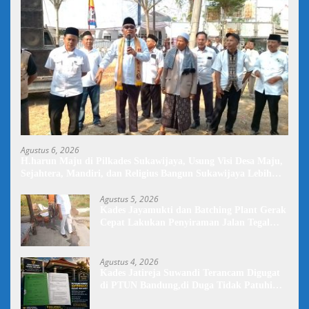
Agustus 6, 2026
H.harun Maju di Pilkades Sukawijaya, Usung Visi Desa Maju,
Sejahtera, Mandiri, dan Religius Bangun Sukawijaya Lebih
Baik Lagi
Agustus 5, 2026
Kades Jayamukti dan Batching Plant Gerak
Cepat Lakukan Penyiraman Jalan Tegal
Danas Darurat Debu
Agustus 4, 2026
Kades Jatireja Suwandi Terancam Digugat
di PTUN Bandung,di Duga Tidak Patuhi
Putusan Inkrah Komisi Informasi