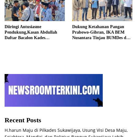
Diiringi Antusiasme
Dukung Ketahanan Pangan
Pendukung,Kasan Abdullah
Prabowo-Gibran, IKA BEM
Daftar Bacalon Kades
Nusantara Tinjau BUMDes dan
Setiamekar
Panen Raya di Sukabudi Bekasi
Recent Posts
H.harun Maju di Pilkades Sukawijaya, Usung Visi Desa Maju,
Sejahtera, Mandiri, dan Religius Bangun Sukawijaya Lebih