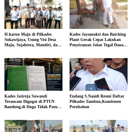
Kades Jayamukti dan Batching
H.harun Maju di Pilkades
Plant Gerak Cepat Lakukan
Sukawijaya, Usung Visi Desa
Penyiraman Jalan Tegal Danas
Maju, Sejahtera, Mandiri, dan
Darurat Debu
Religius Bangun Sukawijaya
Lebih Baik Lagi
Kades Jatireja Suwandi
Endang S.Nasidi Resmi Daftar
Terancam Digugat di PTUN
Pilkades Tambun,Komitmen
Bandung,di Duga Tidak Patuhi
Perubahan
Putusan Inkrah Komisi
Informasi