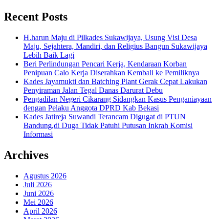
Recent Posts
H.harun Maju di Pilkades Sukawijaya, Usung Visi Desa
Maju, Sejahtera, Mandiri, dan Religius Bangun Sukawijaya
Lebih Baik Lagi
Beri Perlindungan Pencari Kerja, Kendaraan Korban
Penipuan Calo Kerja Diserahkan Kembali ke Pemiliknya
Kades Jayamukti dan Batching Plant Gerak Cepat Lakukan
Penyiraman Jalan Tegal Danas Darurat Debu
Pengadilan Negeri Cikarang Sidangkan Kasus Penganiayaan
dengan Pelaku Anggota DPRD Kab Bekasi
Kades Jatireja Suwandi Terancam Digugat di PTUN
Bandung,di Duga Tidak Patuhi Putusan Inkrah Komisi
Informasi
Archives
Agustus 2026
Juli 2026
Juni 2026
Mei 2026
April 2026