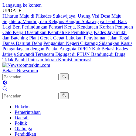
Langsung ke konten
UPDATE
H.harun Maju di Pilkades Sukawijaya, Usung Visi Desa Maju,
Sejahtera, Mandiri, dan Religius Bangun Sukawijaya Lebih Baik
Lagi
Beri Perlindungan Pencari Kerja, Kendaraan Korban Penipuan
Calo Kerja Diserahkan Kembali ke Pemiliknya
Kades Jayamukti
dan Batching Plant Gerak Cepat Lakukan Penyiraman Jalan Tegal
Danas Darurat Debu
Pengadilan Negeri Cikarang Sidangkan Kasus
Penganiayaan dengan Pelaku Anggota DPRD Kab Bekasi
Kades
Jatireja Suwandi Terancam Digugat di PTUN Bandung,di Duga
Tidak Patuhi Putusan Inkrah Komisi Informasi
Bekasi Newsroom
Hukrim
Pemerintahan
Daerah
Politik
Olahraga
Pendidikan