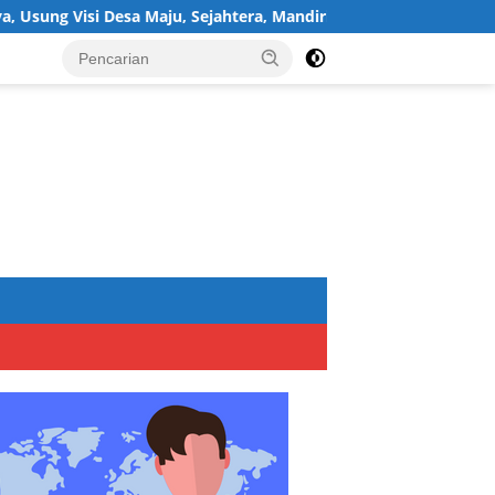
si Desa Maju, Sejahtera, Mandiri, dan Religius Bangun Sukawijaya