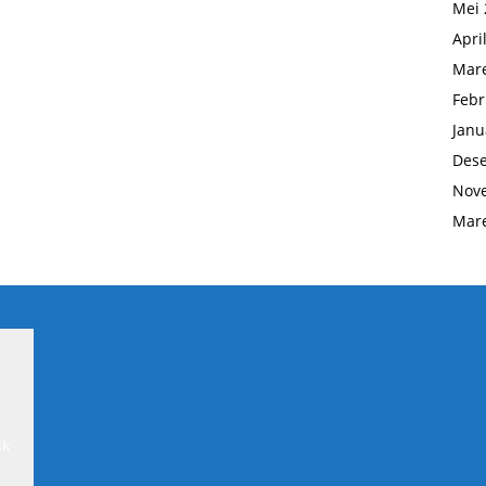
Mei 
Apri
Mare
Febr
Janu
Des
Nov
Mare