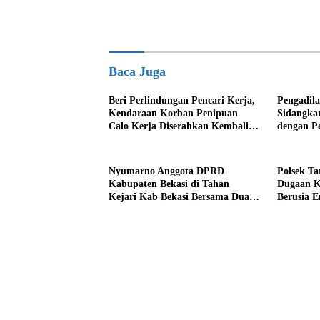
Baca Juga
Beri Perlindungan Pencari Kerja,
Pengadila
Kendaraan Korban Penipuan
Sidangka
Calo Kerja Diserahkan Kembali
dengan P
ke Pemiliknya
Kab Beka
Nyumarno Anggota DPRD
Polsek T
Kabupaten Bekasi di Tahan
Dugaan K
Kejari Kab Bekasi Bersama Dua
Berusia 
Temannya