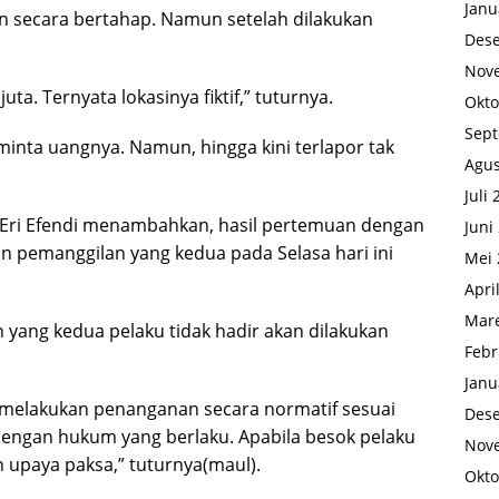
Janu
 secara bertahap. Namun setelah dilakukan
Des
Nov
ta. Ternyata lokasinya fiktif,” tuturnya.
Okto
Sep
inta uangnya. Namun, hingga kini terlapor tak
Agus
Juli
Eri Efendi menambahkan, hasil pertemuan dengan
Juni
kan pemanggilan yang kedua pada Selasa hari ini
Mei 
Apri
Mare
yang kedua pelaku tidak hadir akan dilakukan
Febr
Janu
h melakukan penanganan secara normatif sesuai
Des
dengan hukum yang berlaku. Apabila besok pelaku
Nov
n upaya paksa,” tuturnya(maul).
Okto