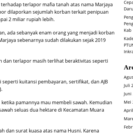
Cepa
 terhadap terlapor mafia tanah atas nama Marjaya
Daru
or dilaporkan sejumlah korban terkait penipuan
Peng
ai 2 miliar rupiah lebih.
Peng
Kab 
kan, ada sebanyak enam orang yang menjadi korban
Kade
Marjaya sebenarnya sudah dilakukan sejak 2019
PTUN
Inkr
dan terlapor masih terlihat beraktivitas seperti
Ar
Agus
eperti kuitansi pembayaran, sertifikat, dan AJB
Juli
).
Juni
al ketika pamannya mau membeli sawah. Kemudian
Mei 
sawah seluas dua hektare di Kecamatan Muara
Apri
Mare
Febr
nah dan surat kuasa atas nama Husni. Karena