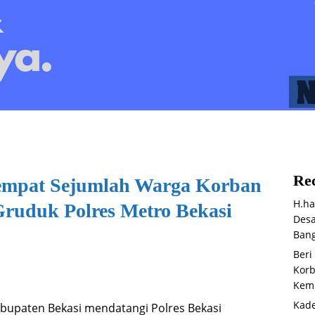
Rec
Tempat Sejumlah Warga Korban
H.ha
ruduk Polres Metro Bekasi
Desa
Bang
Beri
Korb
Kemb
Kade
bupaten Bekasi mendatangi Polres Bekasi