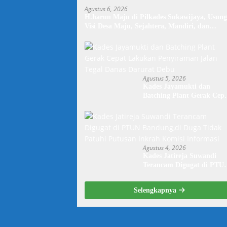
Agustus 6, 2026
H.harun Maju di Pilkades Sukawijaya, Usung
Visi Desa Maju, Sejahtera, Mandiri, dan
Religius Bangun Sukawijaya Lebih Baik Lagi
Agustus 5, 2026
Kades Jayamukti dan
Batching Plant Gerak Cep
Lakukan Penyiraman Jala
Tegal Danas Darurat Debu
Agustus 4, 2026
Kades Jatireja Suwandi
Terancam Digugat di PTU
Bandung,di Duga Tidak
Patuhi Putusan Inkrah
Selengkapnya
Komisi Informasi