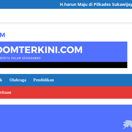
H.harun Maju di Pilkades Sukawijaya, Usung Vi
ik
Olahraga
Pendidikan
ritaan