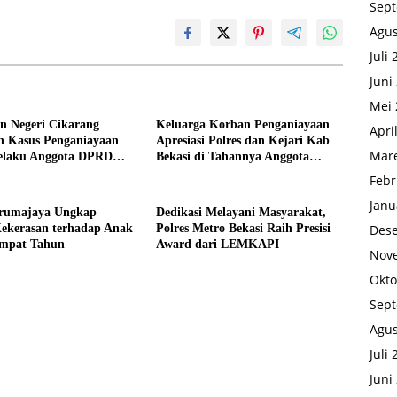
Sep
Agus
Juli
Juni
Mei 
n Negeri Cikarang
Keluarga Korban Penganiayaan
Apri
n Kasus Penganiayaan
Apresiasi Polres dan Kejari Kab
Mare
elaku Anggota DPRD
Bekasi di Tahannya Anggota
si
DPRD Kab Bekasi
Febr
Janu
arumajaya Ungkap
Dedikasi Melayani Masyarakat,
ekerasan terhadap Anak
Polres Metro Bekasi Raih Presisi
Des
Empat Tahun
Award dari LEMKAPI
Nov
Okto
Sep
Agus
Juli
Juni