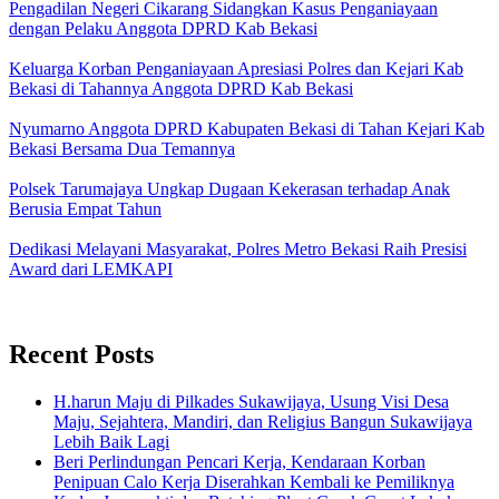
Pengadilan Negeri Cikarang Sidangkan Kasus Penganiayaan
dengan Pelaku Anggota DPRD Kab Bekasi
Keluarga Korban Penganiayaan Apresiasi Polres dan Kejari Kab
Bekasi di Tahannya Anggota DPRD Kab Bekasi
Nyumarno Anggota DPRD Kabupaten Bekasi di Tahan Kejari Kab
Bekasi Bersama Dua Temannya
Polsek Tarumajaya Ungkap Dugaan Kekerasan terhadap Anak
Berusia Empat Tahun
Dedikasi Melayani Masyarakat, Polres Metro Bekasi Raih Presisi
Award dari LEMKAPI
Recent Posts
H.harun Maju di Pilkades Sukawijaya, Usung Visi Desa
Maju, Sejahtera, Mandiri, dan Religius Bangun Sukawijaya
Lebih Baik Lagi
Beri Perlindungan Pencari Kerja, Kendaraan Korban
Penipuan Calo Kerja Diserahkan Kembali ke Pemiliknya