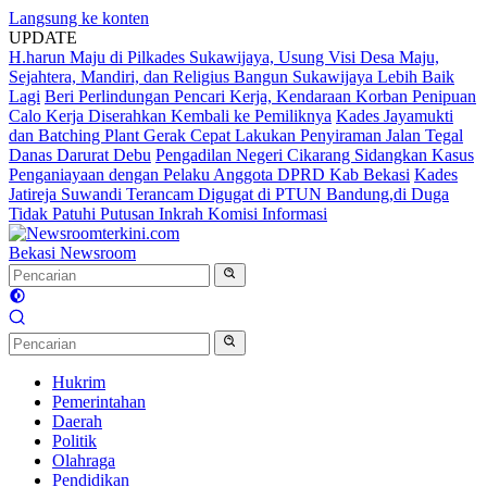
Langsung ke konten
UPDATE
H.harun Maju di Pilkades Sukawijaya, Usung Visi Desa Maju,
Sejahtera, Mandiri, dan Religius Bangun Sukawijaya Lebih Baik
Lagi
Beri Perlindungan Pencari Kerja, Kendaraan Korban Penipuan
Calo Kerja Diserahkan Kembali ke Pemiliknya
Kades Jayamukti
dan Batching Plant Gerak Cepat Lakukan Penyiraman Jalan Tegal
Danas Darurat Debu
Pengadilan Negeri Cikarang Sidangkan Kasus
Penganiayaan dengan Pelaku Anggota DPRD Kab Bekasi
Kades
Jatireja Suwandi Terancam Digugat di PTUN Bandung,di Duga
Tidak Patuhi Putusan Inkrah Komisi Informasi
Bekasi Newsroom
Hukrim
Pemerintahan
Daerah
Politik
Olahraga
Pendidikan