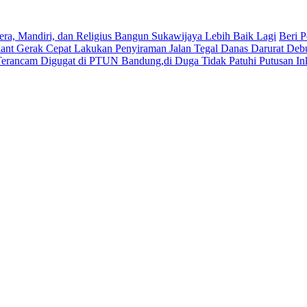
era, Mandiri, dan Religius Bangun Sukawijaya Lebih Baik Lagi
Beri P
lant Gerak Cepat Lakukan Penyiraman Jalan Tegal Danas Darurat Deb
Terancam Digugat di PTUN Bandung,di Duga Tidak Patuhi Putusan In