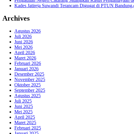
Pengadilan Negeri Cikarang Sidangkan Kasus Penganiayaan
Kades Jatireja Suwandi Terancam Digugat di PTUN Bandung,d
Archives
Agustus 2026
Juli 2026
Juni 2026
Mei 2026
April 2026
Maret 2026
Februari 2026
Januari 2026
Desember 2025
November 2025
Oktober 2025
September 2025
Agustus 2025
Juli 2025
Juni 2025
Mei 2025
April 2025
Maret 2025
Februari 2025
Januari 2025