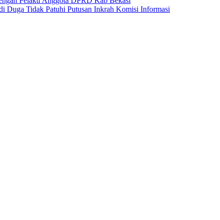
 dengan Pelaku Anggota DPRD Kab Bekasi
i Duga Tidak Patuhi Putusan Inkrah Komisi Informasi