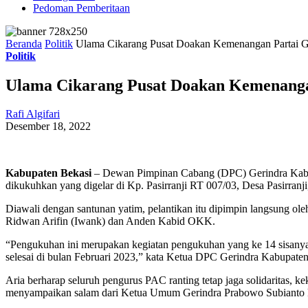
Pedoman Pemberitaan
Beranda
Politik
Ulama Cikarang Pusat Doakan Kemenangan Partai Ge
Politik
Ulama Cikarang Pusat Doakan Kemenangan
Rafi Algifari
Desember 18, 2022
Kabupaten Bekasi
– Dewan Pimpinan Cabang (DPC) Gerindra Kabup
dikukuhkan yang digelar di Kp. Pasirranji RT 007/03, Desa Pasirranj
Diawali dengan santunan yatim, pelantikan itu dipimpin langsung ol
Ridwan Arifin (Iwank) dan Anden Kabid OKK.
“Pengukuhan ini merupakan kegiatan pengukuhan yang ke 14 sisany
selesai di bulan Februari 2023,” kata Ketua DPC Gerindra Kabupate
Aria berharap seluruh pengurus PAC ranting tetap jaga solidaritas,
menyampaikan salam dari Ketua Umum Gerindra Prabowo Subianto ke