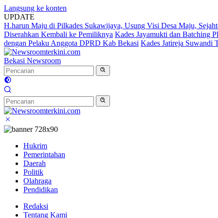
Langsung ke konten
UPDATE
H.harun Maju di Pilkades Sukawijaya, Usung Visi Desa Maju, Sejaht
Diserahkan Kembali ke Pemiliknya
Kades Jayamukti dan Batching P
dengan Pelaku Anggota DPRD Kab Bekasi
Kades Jatireja Suwandi 
Bekasi Newsroom
Hukrim
Pemerintahan
Daerah
Politik
Olahraga
Pendidikan
Redaksi
Tentang Kami