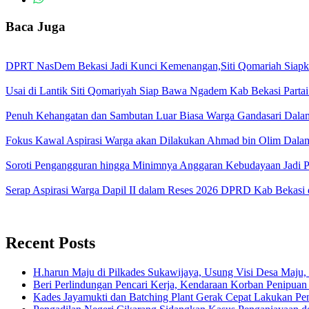
Baca Juga
DPRT NasDem Bekasi Jadi Kunci Kemenangan,Siti Qomariah Siapka
Usai di Lantik Siti Qomariyah Siap Bawa Ngadem Kab Bekasi Partai
Penuh Kehangatan dan Sambutan Luar Biasa Warga Gandasari Da
Fokus Kawal Aspirasi Warga akan Dilakukan Ahmad bin Olim Dal
Soroti Pengangguran hingga Minimnya Anggaran Kebudayaan Jadi 
Serap Aspirasi Warga Dapil II dalam Reses 2026 DPRD Kab Bekasi
Recent Posts
H.harun Maju di Pilkades Sukawijaya, Usung Visi Desa Maju, 
Beri Perlindungan Pencari Kerja, Kendaraan Korban Penipuan
Kades Jayamukti dan Batching Plant Gerak Cepat Lakukan Pe