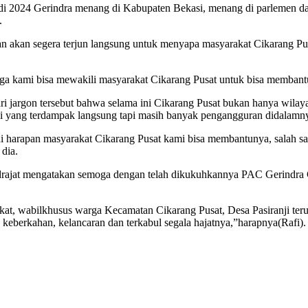
a di 2024 Gerindra menang di Kabupaten Bekasi, menang di parlemen d
.
 akan segera terjun langsung untuk menyapa masyarakat Cikarang Pu
 kami bisa mewakili masyarakat Cikarang Pusat untuk bisa membantu a
ari jargon tersebut bahwa selama ini Cikarang Pusat bukan hanya wilay
asi yang terdampak langsung tapi masih banyak pengangguran didalamn
i harapan masyarakat Cikarang Pusat kami bisa membantunya, salah 
 dia.
ajat mengatakan semoga dengan telah dikukuhkannya PAC Gerindra Ci
akat, wabilkhusus warga Kecamatan Cikarang Pusat, Desa Pasiranji t
keberkahan, kelancaran dan terkabul segala hajatnya,”harapnya(Rafi).