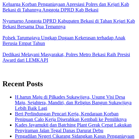
Keluarga Korban Penganiayaan Apresiasi Polres dan Kejari Kab
Bekasi di Tahannya Anggota DPRD Kab Bekasi
Nyumarno Anggota DPRD Kabupaten Bekasi di Tahan Kejari Kab
Bekasi Bersama Dua Temannya
Polsek Tarumajaya Ungkap Dugaan Kekerasan terhadap Anak
Berusia Empat Tahun
Dedikasi Melayani Masyarakat, Polres Metro Bekasi Raih Presisi
Award dari LEMKAPI
Recent Posts
H.harun Maju di Pilkades Sukawijaya, Usung Visi Desa
Maju, Sejahtera, Mandiri, dan Religius Bangun Sukawijaya
Lebih Baik Lagi
Beri Perlindungan Pencari Kerja, Kendaraan Korban
Penipuan Calo Kerja Diserahkan Kembali ke Pemiliknya
Kades Jayamukti dan Batching Plant Gerak Cepat Lakukan
Penyiraman Jalan Tegal Danas Darurat Debu
Pengadilan Negeri Cikarang Sidangkan Kasus Penganiayaan