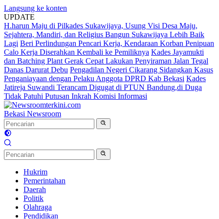
Langsung ke konten
UPDATE
H.harun Maju di Pilkades Sukawijaya, Usung Visi Desa Maju,
Sejahtera, Mandiri, dan Religius Bangun Sukawijaya Lebih Baik
Lagi
Beri Perlindungan Pencari Kerja, Kendaraan Korban Penipuan
Calo Kerja Diserahkan Kembali ke Pemiliknya
Kades Jayamukti
dan Batching Plant Gerak Cepat Lakukan Penyiraman Jalan Tegal
Danas Darurat Debu
Pengadilan Negeri Cikarang Sidangkan Kasus
Penganiayaan dengan Pelaku Anggota DPRD Kab Bekasi
Kades
Jatireja Suwandi Terancam Digugat di PTUN Bandung,di Duga
Tidak Patuhi Putusan Inkrah Komisi Informasi
Bekasi Newsroom
Hukrim
Pemerintahan
Daerah
Politik
Olahraga
Pendidikan