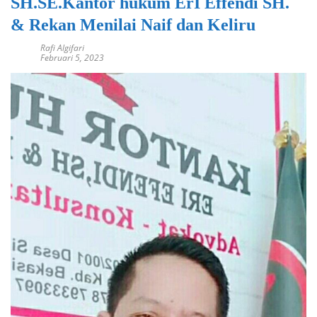
SH.SE.Kantor hukum ErI Effendi SH.
& Rekan Menilai Naif dan Keliru
Rafi Algifari
Februari 5, 2023