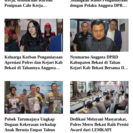
Kerja, Kendaraan Korban
Sidangkan Kasus Penganiayaan
Penipuan Calo Kerja
dengan Pelaku Anggota DPRD
Diserahkan Kembali ke
Kab Bekasi
Pemiliknya
Keluarga Korban Penganiayaan
Nyumarno Anggota DPRD
Apresiasi Polres dan Kejari Kab
Kabupaten Bekasi di Tahan
Bekasi di Tahannya Anggota
Kejari Kab Bekasi Bersama Dua
DPRD Kab Bekasi
Temannya
Polsek Tarumajaya Ungkap
Dedikasi Melayani Masyarakat,
Dugaan Kekerasan terhadap
Polres Metro Bekasi Raih Presisi
Anak Berusia Empat Tahun
Award dari LEMKAPI