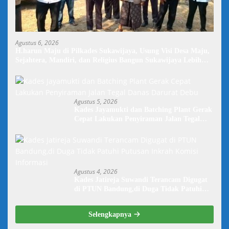
Agustus 6, 2026
H.harun Maju di Pilkades Sukawijaya, Usung Visi Desa Maju,
Sejahtera, Mandiri, dan Religius Bangun Sukawijaya Lebih
Baik Lagi
Agustus 5, 2026
Kades Jayamukti dan Batching Plant Gerak
Cepat Lakukan Penyiraman Jalan Tegal
Danas Darurat Debu
Agustus 4, 2026
Kades Jatireja Suwandi Terancam Digugat
di PTUN Bandung,di Duga Tidak Patuhi
Putusan Inkrah Komisi Informasi
Selengkapnya