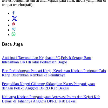
televisi dengan sistem di undi kepada para awak media yang hadir di
tempat tersebut(rafi).
Baca Juga
Antisipasi Tawuran dan Kejahatan 3C,Polsek Serang Baru
Intensifkan OKJ di Jalur Perbatasan Bogor
Beri Perlindungan Pencari Kerja, Kendaraan Korban Penipuan Calo
Kerja Diserahkan Kembali ke Pemiliknya
Pengadilan Negeri Cikarang Sidangkan Kasus Penganiayaan
dengan Pelaku Anggota DPRD Kab Bekasi
Keluarga Korban Penganiayaan Apresiasi Polres dan Kejari Kab
Bekasi di Tahannya Anggota DPRD Kab Bekasi