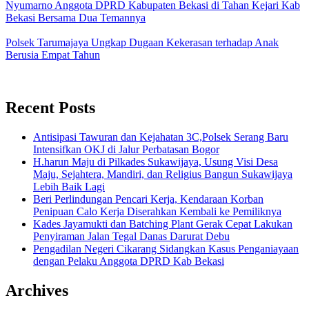
Nyumarno Anggota DPRD Kabupaten Bekasi di Tahan Kejari Kab
Bekasi Bersama Dua Temannya
Polsek Tarumajaya Ungkap Dugaan Kekerasan terhadap Anak
Berusia Empat Tahun
Recent Posts
Antisipasi Tawuran dan Kejahatan 3C,Polsek Serang Baru
Intensifkan OKJ di Jalur Perbatasan Bogor
H.harun Maju di Pilkades Sukawijaya, Usung Visi Desa
Maju, Sejahtera, Mandiri, dan Religius Bangun Sukawijaya
Lebih Baik Lagi
Beri Perlindungan Pencari Kerja, Kendaraan Korban
Penipuan Calo Kerja Diserahkan Kembali ke Pemiliknya
Kades Jayamukti dan Batching Plant Gerak Cepat Lakukan
Penyiraman Jalan Tegal Danas Darurat Debu
Pengadilan Negeri Cikarang Sidangkan Kasus Penganiayaan
dengan Pelaku Anggota DPRD Kab Bekasi
Archives