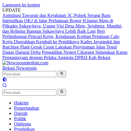
Langsung ke konten
UPDATE
Antisipasi Tawuran dan Kejahatan 3C,Polsek Serang Baru
Intensifkan OKJ di Jalur Perbatasan Bogor
H.harun Maju di
Pilkades Sukawijaya, Usung Visi Desa Maju, Sejahtera, Mandiri,
dan Religius Bangun Sukawijaya Lebih Baik Lagi
Beri
Perlindungan Pencari Kerja, Kendaraan Korban Penipuan Calo
Kerja Diserahkan Kembali ke Pemiliknya
Kades Jayamukti dan
Batching Plant Gerak Cepat Lakukan Penyiraman Jalan Tegal
Danas Darurat Debu
Pengadilan Negeri Cikarang Sidangkan Kasus
Penganiayaan dengan Pelaku Anggota DPRD Kab Bekasi
Bekasi Newsroom
Hukrim
Pemerintahan
Daerah
Politik
Olahraga
Pendidikan