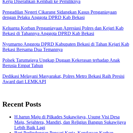
Kerja Diserahkan Kembali ke Pemiliknya
Pengadilan Negeri Cikarang Sidangkan Kasus Penganiayaan
dengan Pelaku Anggota DPRD Kab Bekasi
Keluarga Korban Penganiayaan Apresiasi Polres dan Kejari Kab
Bekasi di Tahannya Anggota DPRD Kab Bekasi
Nyumarno Anggota DPRD Kabupaten Bekasi di Tahan Kejari Kab
Bekasi Bersama Dua Temannya
Polsek Tarumajaya Ungkap Dugaan Kekerasan terhadap Anak
Berusia Empat Tahun
Dedikasi Melayani Masyarakat, Polres Metro Bekasi Raih Presisi
Award dari LEMKAPI
Recent Posts
H.harun Maju di Pilkades Sukawijaya, Usung Visi Desa
Maju, Sejahtera, Mandiri, dan Religius Bangun Sukawijaya
Lebih Baik Lagi
Beri Perlindungan Pencari Kerja, Kendaraan Korban