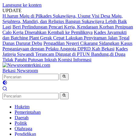
Langsung ke konten
UPDATE
H.harun Maju di Pilkades Sukawijaya, Usung Visi Desa Maju,
Sejahtera, Mandiri, dan Religius Bangun Sukawijaya Lebih Baik
Lagi
Beri Perlindungan Pencari Kerja, Kendaraan Korban Penipuan
Calo Kerja Diserahkan Kembali ke Pemiliknya
Kades Jayamukti
dan Batching Plant Gerak Cepat Lakukan Penyiraman Jalan Tegal
Danas Darurat Debu
Pengadilan Negeri Cikarang Sidangkan Kasus
Penganiayaan dengan Pelaku Anggota DPRD Kab Bekasi
Kades
Jatireja Suwandi Terancam Digugat di PTUN Bandung,di Duga
Tidak Patuhi Putusan Inkrah Komisi Informasi
Bekasi Newsroom
Hukrim
Pemerintahan
Daerah
Politik
Olahraga
Pendidikan