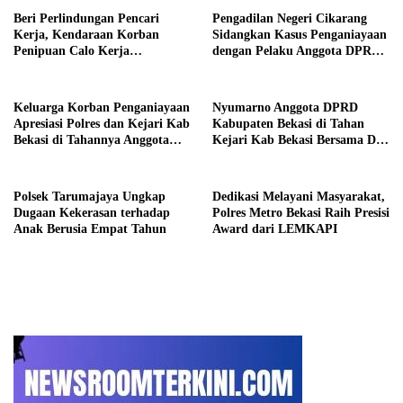
Beri Perlindungan Pencari
Pengadilan Negeri Cikarang
Kerja, Kendaraan Korban
Sidangkan Kasus Penganiayaan
Penipuan Calo Kerja
dengan Pelaku Anggota DPRD
Diserahkan Kembali ke
Kab Bekasi
Pemiliknya
Keluarga Korban Penganiayaan
Nyumarno Anggota DPRD
Apresiasi Polres dan Kejari Kab
Kabupaten Bekasi di Tahan
Bekasi di Tahannya Anggota
Kejari Kab Bekasi Bersama Dua
DPRD Kab Bekasi
Temannya
Polsek Tarumajaya Ungkap
Dedikasi Melayani Masyarakat,
Dugaan Kekerasan terhadap
Polres Metro Bekasi Raih Presisi
Anak Berusia Empat Tahun
Award dari LEMKAPI