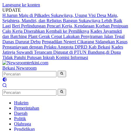
Langsung ke konten
UPDATE
H.harun Maju di Pilkades Sukawijaya, Usung Visi Desa Maju,
Sejahtera, Mandiri, dan Religius Bangun Sukawijaya Lebih Baik
Lagi
Beri Perlindungan Pencari Kerja, Kendaraan Korban Penipuan
Calo Kerja Diserahkan Kembali ke Pemiliknya
Kades Jayamukti
dan Batching Plant Gerak Cepat Lakukan Penyiraman Jalan Tegal
Danas Darurat Debu
Pengadilan Negeri Cikarang Sidangkan Kasus
Penganiayaan dengan Pelaku Anggota DPRD Kab Bekasi
Kades
Jatireja Suwandi Terancam Digugat di PTUN Bandung,di Duga
Tidak Patuhi Putusan Inkrah Komisi Informasi
Bekasi Newsroom
Hukrim
Pemerintahan
Daerah
Politik
Olahraga
Pendidikan