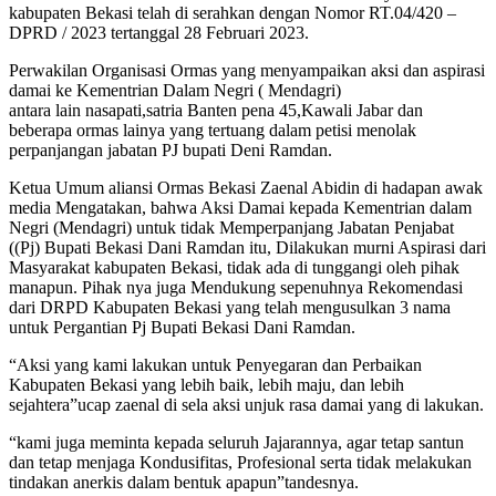
kabupaten Bekasi telah di serahkan dengan Nomor RT.04/420 –
DPRD / 2023 tertanggal 28 Februari 2023.
Perwakilan Organisasi Ormas yang menyampaikan aksi dan aspirasi
damai ke Kementrian Dalam Negri ( Mendagri)
antara lain nasapati,satria Banten pena 45,Kawali Jabar dan
beberapa ormas lainya yang tertuang dalam petisi menolak
perpanjangan jabatan PJ bupati Deni Ramdan.
Ketua Umum aliansi Ormas Bekasi Zaenal Abidin di hadapan awak
media Mengatakan, bahwa Aksi Damai kepada Kementrian dalam
Negri (Mendagri) untuk tidak Memperpanjang Jabatan Penjabat
((Pj) Bupati Bekasi Dani Ramdan itu, Dilakukan murni Aspirasi dari
Masyarakat kabupaten Bekasi, tidak ada di tunggangi oleh pihak
manapun. Pihak nya juga Mendukung sepenuhnya Rekomendasi
dari DRPD Kabupaten Bekasi yang telah mengusulkan 3 nama
untuk Pergantian Pj Bupati Bekasi Dani Ramdan.
“Aksi yang kami lakukan untuk Penyegaran dan Perbaikan
Kabupaten Bekasi yang lebih baik, lebih maju, dan lebih
sejahtera”ucap zaenal di sela aksi unjuk rasa damai yang di lakukan.
“kami juga meminta kepada seluruh Jajarannya, agar tetap santun
dan tetap menjaga Kondusifitas, Profesional serta tidak melakukan
tindakan anerkis dalam bentuk apapun”tandesnya.