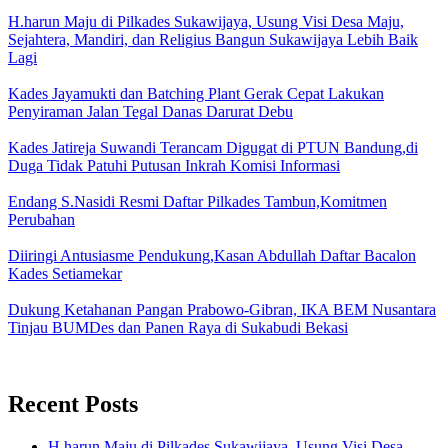
H.harun Maju di Pilkades Sukawijaya, Usung Visi Desa Maju,
Sejahtera, Mandiri, dan Religius Bangun Sukawijaya Lebih Baik
Lagi
Kades Jayamukti dan Batching Plant Gerak Cepat Lakukan
Penyiraman Jalan Tegal Danas Darurat Debu
Kades Jatireja Suwandi Terancam Digugat di PTUN Bandung,di
Duga Tidak Patuhi Putusan Inkrah Komisi Informasi
Endang S.Nasidi Resmi Daftar Pilkades Tambun,Komitmen
Perubahan
Diiringi Antusiasme Pendukung,Kasan Abdullah Daftar Bacalon
Kades Setiamekar
Dukung Ketahanan Pangan Prabowo-Gibran, IKA BEM Nusantara
Tinjau BUMDes dan Panen Raya di Sukabudi Bekasi
Recent Posts
H.harun Maju di Pilkades Sukawijaya, Usung Visi Desa