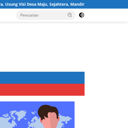
 Desa Maju, Sejahtera, Mandiri, dan Religius Bangun Sukawijaya L