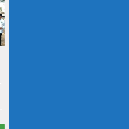
at
n
N