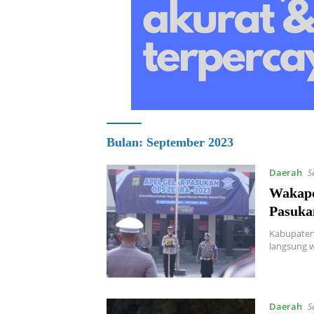
Bulan:
September 2023
Daerah
S
Wakapo
Pasuka
Kabupaten 
langsung 
Daerah
S