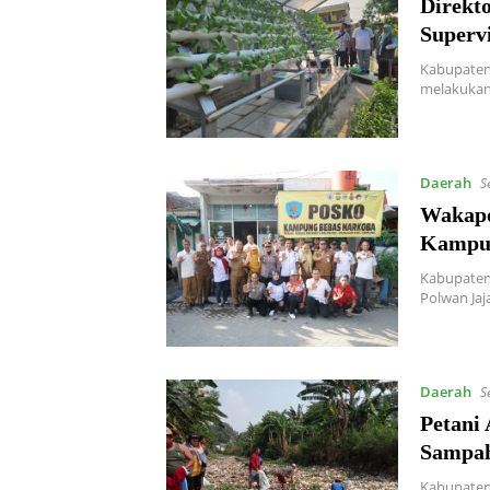
Direkt
Superv
Kabupaten 
melakukan
Daerah
S
Wakapo
Kampun
Kabupaten 
Polwan Jaj
Daerah
S
Petani
Sampah
Kabupaten 