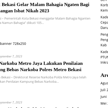
 Bekasi Gelar Malam Bahagia Ngaten Bagi
Korb
sangan Isbat Nikah 2023
Kemb
Kade
si – Pemerintah Kota Bekasi menggelar Malam Bahagia Nganten
Cepa
a Namun Bahagia” diikuti 105…
Daru
Peng
Peng
Kab 
Kade
eptember 7, 2023
PTUN
Inkr
Narkoba Metro Jaya Lakukan Penilaian
g Bebas Narkoba Polres Metro Bekasi
Ar
Bekasi – Direktorat Reserse Narkoba Polda Metro Jaya telah
kan Penilaian Kampung Bebas Narkoba…
Agus
Juli
Juni
eptember 7, 2023
Mei 