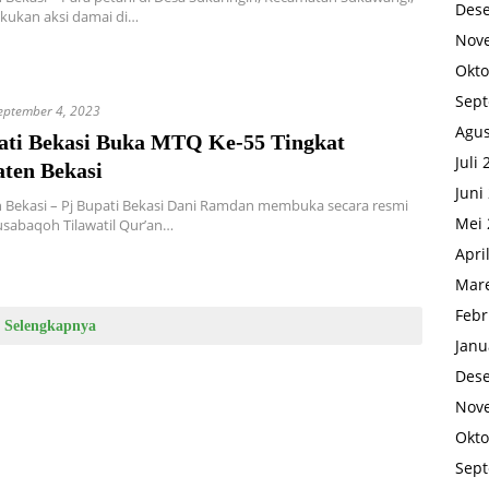
Des
kukan aksi damai di…
Nov
Okto
Sep
eptember 4, 2023
Agus
ati Bekasi Buka MTQ Ke-55 Tingkat
Juli
ten Bekasi
Juni
 Bekasi – Pj Bupati Bekasi Dani Ramdan membuka secara resmi
Mei 
sabaqoh Tilawatil Qur’an…
Apri
Mare
Febr
Selengkapnya
Janu
Des
Nov
Okto
Sep