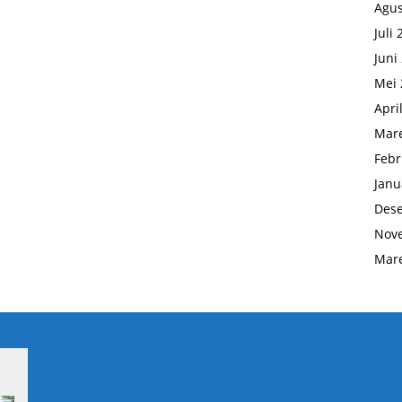
Agus
Juli
Juni
Mei 
Apri
Mare
Febr
Janu
Des
Nov
Mare