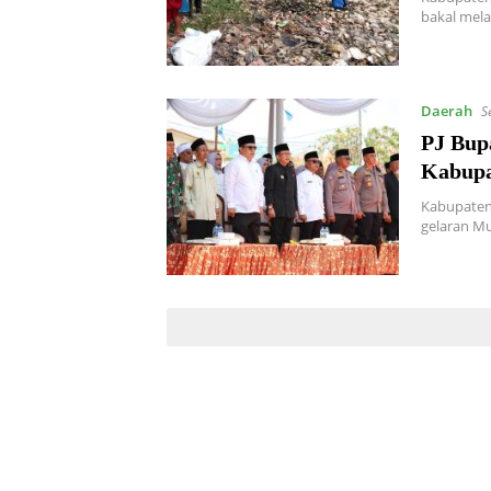
bakal mela
Daerah
S
PJ Bup
Kabupa
Kabupaten
gelaran Mu