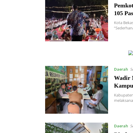
Pemkot
105 Pa
Kota Beka
“Sederhan
Daerah
S
Wadir 
Kampun
Kabupaten 
melaksana
Daerah
S