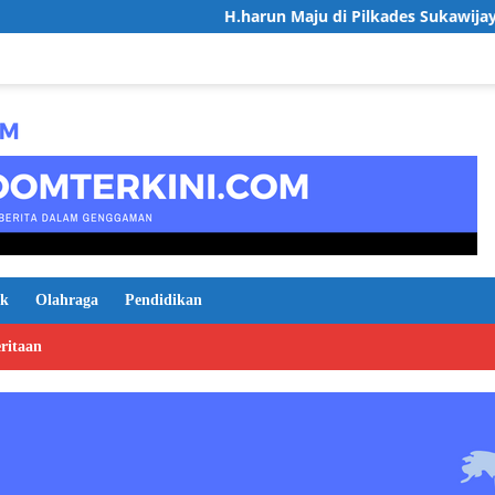
H.harun Maju di Pilkades Sukawijaya, Usung Visi
ik
Olahraga
Pendidikan
ritaan