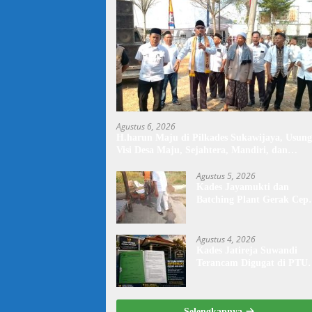
Agustus 6, 2026
H.harun Maju di Pilkades Sukawijaya, Usung
Visi Desa Maju, Sejahtera, Mandiri, dan
Religius Bangun Sukawijaya Lebih Baik Lagi
Agustus 5, 2026
Kades Jayamukti dan
Batching Plant Gerak Cep
Lakukan Penyiraman Jala
Tegal Danas Darurat Debu
Agustus 4, 2026
Kades Jatireja Suwandi
Terancam Digugat di PTU
Bandung,di Duga Tidak
Patuhi Putusan Inkrah
Komisi Informasi
Selengkapnya