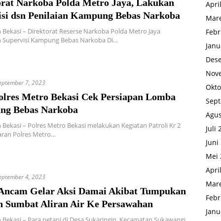
orat Narkoba Polda Metro Jaya, Lakukan
Apri
isi dsn Penilaian Kampung Bebas Narkoba
Mare
Bekasi – Direktorat Reserse Narkoba Polda Metro Jaya
Febr
 Supervisi Kampung Bebas Narkoba Di…
Janu
Des
Nov
eptember 7, 2023
Okto
lres Metro Bekasi Cek Persiapan Lomba
Sep
g Bebas Narkoba
Agus
Bekasi – Polres Metro Bekasi melakukan Kegiatan Patroli Kr 2
Juli
aran Polres Metro…
Juni
Mei 
Apri
eptember 4, 2023
Mare
 Ancam Gelar Aksi Damai Akibat Tumpukan
Febr
 Sumbat Aliran Air Ke Persawahan
Janu
Bekasi – Para petani di Desa Sukaringin, Kecamatan Sukawangi,